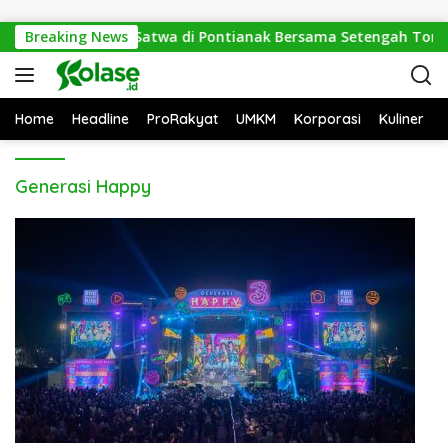
Langsung ke konten
Polisi Gulung Mafia Satwa di Pontianak Bersama Setengah Ton S
Breaking News
Home
Headline
ProRakyat
UMKM
Korporasi
Kuliner
Generasi Happy