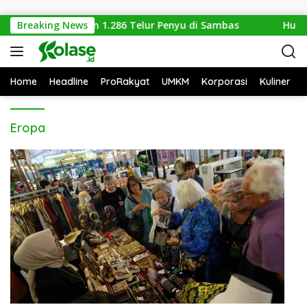
Langsung ke konten
Gabungan Amankan 1.286 Telur Penyu di Sambas
Breaking News
Hutan
Home
Headline
ProRakyat
UMKM
Korporasi
Kuliner
Eropa