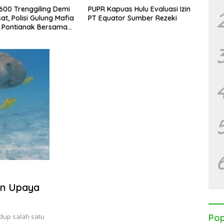
 Demi
PUPR Kapuas Hulu Evaluasi Izin
Perbudakan Modern di
 Mafia
PT Equator Sumber Rezeki
Perkebunan Sawit Bers
sama
Global
m
an Upaya
hidup salah satu
Pop