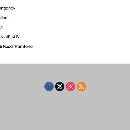
ontianak
albar
LN
LN UIP KLB
di Rusdi Kamtono