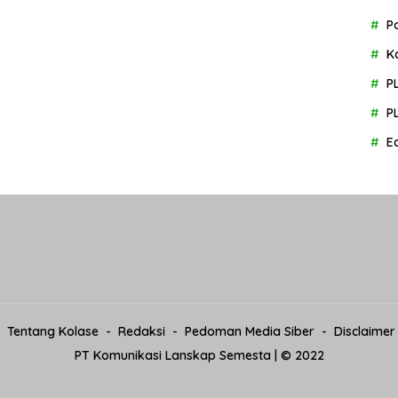
P
K
P
P
E
Tentang Kolase
Redaksi
Pedoman Media Siber
Disclaimer
PT Komunikasi Lanskap Semesta | © 2022