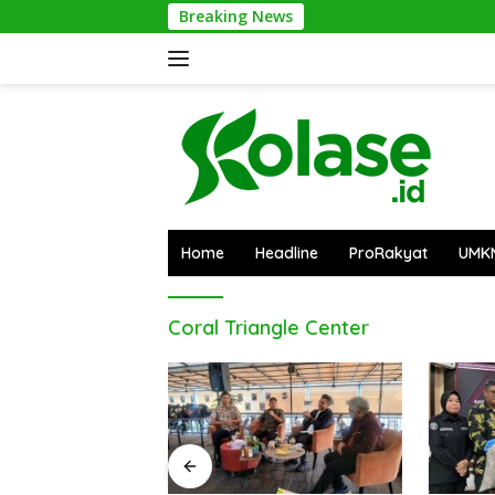
Langsung
Breaking News
ke
konten
Home
Headline
ProRakyat
UMK
Coral Triangle Center