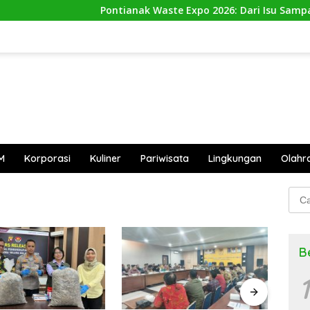
Pontianak Waste Expo 2026: Dari Isu Sampah Me
M
Korporasi
Kuliner
Pariwisata
Lingkungan
Olahr
Cari
untu
B
1