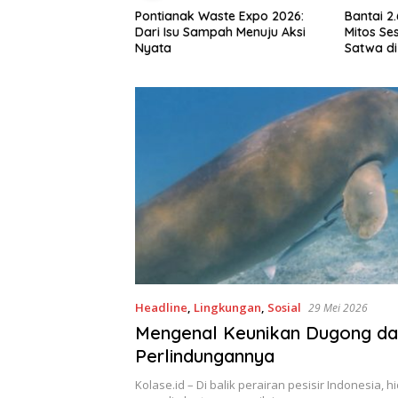
sir
Pontianak Waste Expo 2026:
Bantai 2.600 Trenggiling
Dari Isu Sampah Menuju Aksi
Mitos Sesat, Polisi Gulung
an
Nyata
Satwa di Pontianak Ber
Setengah Ton Sisik Hara
Headline
,
Lingkungan
,
Sosial
29 Mei 2026
Mengenal Keunikan Dugong d
Perlindungannya
Kolase.id – Di balik perairan pesisir Indonesia, 