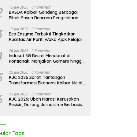
 Balik
Kalimantan Darurat Asap,
KJC 2026: Peringat
2
15 Juli 2026
0 Komentar
ertifikat
WALHI Desak Negara Seret
Mangrove Sedunia
BKSDA Kalbar Gandeng Berbagai
Korporasi Nakal
Mas, Kolaborasi L
Pihak Susun Rencana Pengelolaan
Tegaskan Penting
Jangka Panjang Cagar Alam
Benteng Pesisir Ka
Karimata 2027-2036
3
17 Juli 2026
0 Komentar
Eco Enzyme Terbukti Tingkatkan
Kualitas Air Parit, Wako Ajak Pelajar
Peduli Lingkungan
4
20 Juli 2026
0 Komentar
Indosat 5G Resmi Mendarat di
Pontianak, Manjakan Gamers hingga
Pemburu AI
5
23 Juli 2026
0 Komentar
KJC 2026 Soroti Tantangan
Transformasi Ekonomi Kalbar Melalui
Sinergi Industri dan Ekonomi Hijau
6
23 Juli 2026
0 Komentar
KJC 2026: Ubah Narasi Kerusakan
Pesisir, Dorong Jurnalisme Berbasis
Solusi
ular Tags