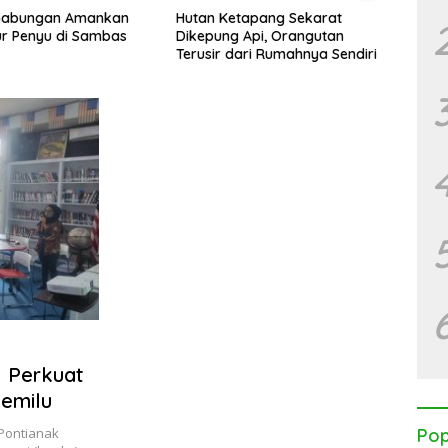
Gabungan Amankan
Hutan Ketapang Sekarat
Ponti
lur Penyu di Sambas
Dikepung Api, Orangutan
Dari 
Terusir dari Rumahnya Sendiri
Nyat
I Perkuat
emilu
a Pontianak
Pop