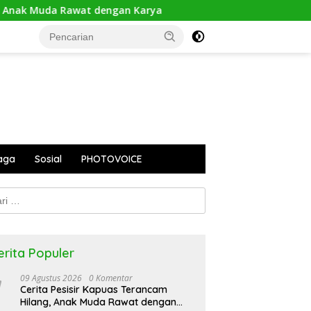
ak Muda Rawat dengan Karya
Aparat Gabungan Amankan 
aga
Sosial
PHOTOVOICE
k:
erita Populer
09 Agustus 2026
0 Komentar
Cerita Pesisir Kapuas Terancam
Hilang, Anak Muda Rawat dengan