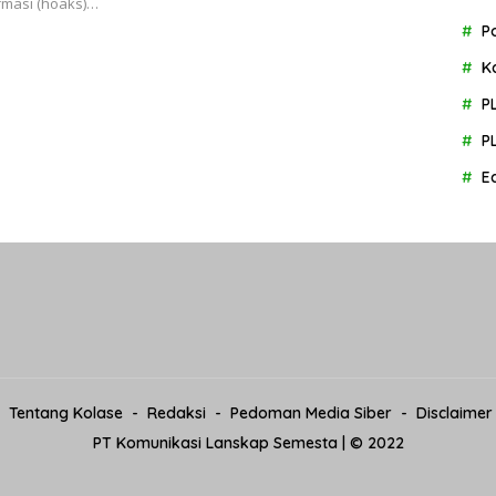
rmasi (hoaks)…
P
K
P
P
E
Tentang Kolase
Redaksi
Pedoman Media Siber
Disclaimer
PT Komunikasi Lanskap Semesta | © 2022