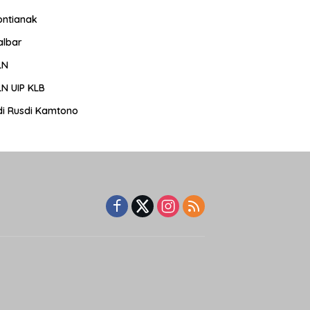
ontianak
albar
LN
LN UIP KLB
di Rusdi Kamtono