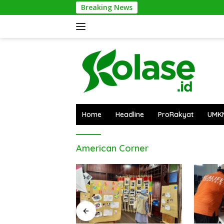
Langsung
Breaking News
ke
konten
Home
Headline
ProRakyat
UMK
American Corner