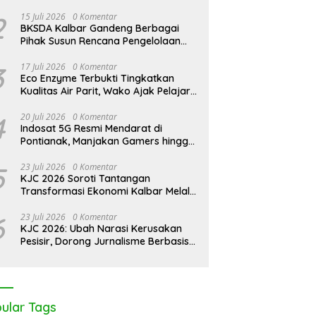
Karya
anak Waste Expo 2026:
Bantai 2.600 Trenggiling Demi
P
2
15 Juli 2026
0 Komentar
Isu Sampah Menuju Aksi
Mitos Sesat, Polisi Gulung Mafia
P
BKSDA Kalbar Gandeng Berbagai
a
Satwa di Pontianak Bersama
Pihak Susun Rencana Pengelolaan
Setengah Ton Sisik Haram
Jangka Panjang Cagar Alam
Karimata 2027-2036
3
17 Juli 2026
0 Komentar
Eco Enzyme Terbukti Tingkatkan
Kualitas Air Parit, Wako Ajak Pelajar
Peduli Lingkungan
4
20 Juli 2026
0 Komentar
Indosat 5G Resmi Mendarat di
Pontianak, Manjakan Gamers hingga
Pemburu AI
5
23 Juli 2026
0 Komentar
KJC 2026 Soroti Tantangan
Transformasi Ekonomi Kalbar Melalui
Sinergi Industri dan Ekonomi Hijau
6
23 Juli 2026
0 Komentar
KJC 2026: Ubah Narasi Kerusakan
Pesisir, Dorong Jurnalisme Berbasis
Solusi
ular Tags