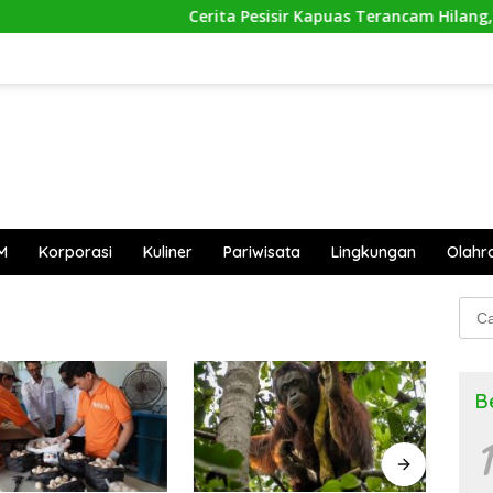
Cerita Pesisir Kapuas Terancam Hilang, An
M
Korporasi
Kuliner
Pariwisata
Lingkungan
Olahr
Cari
untu
B
1