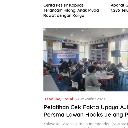
Darurat Asap,
Cerita Pesisir Kapuas
Aparat 
 Negara Seret
Terancam Hilang, Anak Muda
1.286 Te
akal
Rawat dengan Karya
Headline
,
Sosial
21 November 2023
Pelatihan Cek Fakta Upaya AJ
Persma Lawan Hoaks Jelang P
Kolase.id – ​​Aliansi Jurnalis Independen (AJI) Kot