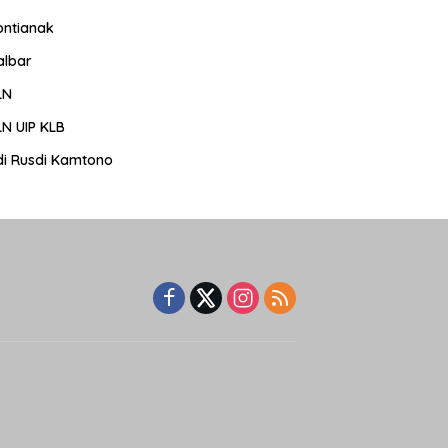
ontianak
albar
LN
LN UIP KLB
di Rusdi Kamtono