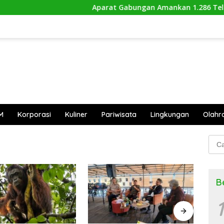
Aparat Gabungan Amankan 1.286 Telur Pe
M
Korporasi
Kuliner
Pariwisata
Lingkungan
Olahr
Cari
untu
B
1