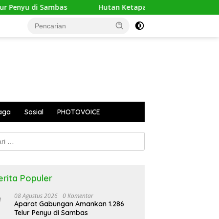
nyu di Sambas
Hutan Ketapang Sekarat Dikepung Api, 
aga
Sosial
PHOTOVOICE
k:
erita Populer
08 Agustus 2026
0 Komentar
Aparat Gabungan Amankan 1.286
Telur Penyu di Sambas