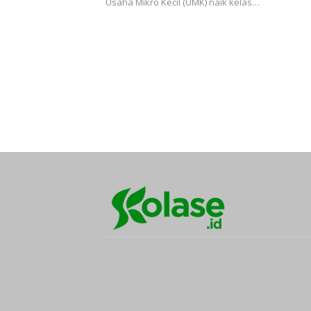
Usaha Mikro Kecil (UMK) naik kelas…