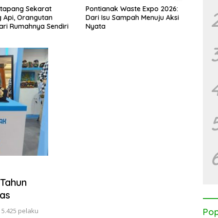
etapang Sekarat
Pontianak Waste Expo 2026:
Banta
 Api, Orangutan
Dari Isu Sampah Menuju Aksi
Mitos
dari Rumahnya Sendiri
Nyata
Satw
Seten
 Tahun
las
 5.425 pelaku
Pop