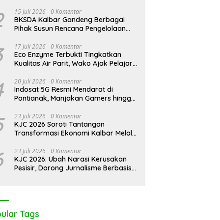
i 2.600 Trenggiling Demi
PUPR Kapuas Hulu Evaluasi Izin
P
2
15 Juli 2026
0 Komentar
 Sesat, Polisi Gulung Mafia
PT Equator Sumber Rezeki
P
BKSDA Kalbar Gandeng Berbagai
a di Pontianak Bersama
G
Pihak Susun Rencana Pengelolaan
gah Ton Sisik Haram
Jangka Panjang Cagar Alam
Karimata 2027-2036
3
17 Juli 2026
0 Komentar
Eco Enzyme Terbukti Tingkatkan
Kualitas Air Parit, Wako Ajak Pelajar
Peduli Lingkungan
4
20 Juli 2026
0 Komentar
Indosat 5G Resmi Mendarat di
Pontianak, Manjakan Gamers hingga
Pemburu AI
5
23 Juli 2026
0 Komentar
KJC 2026 Soroti Tantangan
Transformasi Ekonomi Kalbar Melalui
Sinergi Industri dan Ekonomi Hijau
6
23 Juli 2026
0 Komentar
KJC 2026: Ubah Narasi Kerusakan
Pesisir, Dorong Jurnalisme Berbasis
Solusi
ular Tags