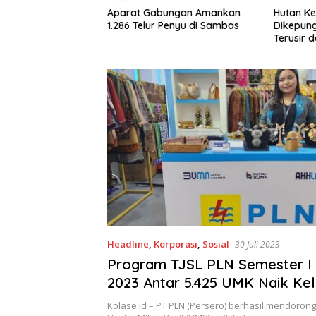
ringati Hari
Aparat Gabungan Amankan
Hutan K
dunia di Medan
1.286 Telur Penyu di Sambas
Dikepung
asi Lintas Elemen
Terusir 
ntingnya Jaga
sir Kalbar
Headline
,
Korporasi
,
Sosial
30 Juli 2023
Program TJSL PLN Semester I
2023 Antar 5.425 UMK Naik Ke
Kolase.id – PT PLN (Persero) berhasil mendorong