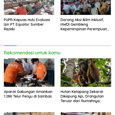
PUPR Kapuas Hulu Evaluasi
Dorong Aksi Iklim Inklusif,
Izin PT Equator Sumber
HWDI Gembleng
Rezeki
Kepemimpinan Perempuan
Disabilitas di Pontianak
Rekomendasi untuk kamu
Aparat Gabungan Amankan
Hutan Ketapang Sekarat
1.286 Telur Penyu di Sambas
Dikepung Api, Orangutan
Terusir dari Rumahnya
Sendiri