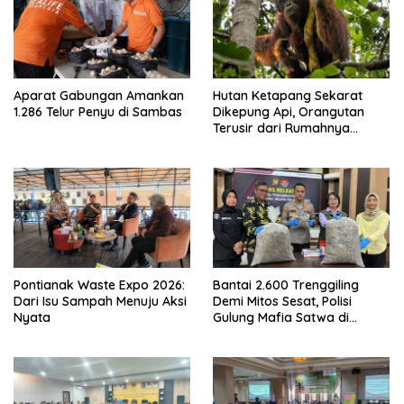
Aparat Gabungan Amankan
Hutan Ketapang Sekarat
1.286 Telur Penyu di Sambas
Dikepung Api, Orangutan
Terusir dari Rumahnya
Sendiri
Pontianak Waste Expo 2026:
Bantai 2.600 Trenggiling
Dari Isu Sampah Menuju Aksi
Demi Mitos Sesat, Polisi
Nyata
Gulung Mafia Satwa di
Pontianak Bersama
Setengah Ton Sisik Haram