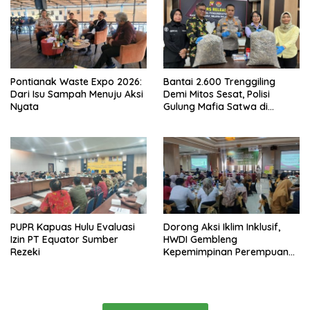
Pontianak Waste Expo 2026:
Bantai 2.600 Trenggiling
Dari Isu Sampah Menuju Aksi
Demi Mitos Sesat, Polisi
Nyata
Gulung Mafia Satwa di
Pontianak Bersama
Setengah Ton Sisik Haram
PUPR Kapuas Hulu Evaluasi
Dorong Aksi Iklim Inklusif,
Izin PT Equator Sumber
HWDI Gembleng
Rezeki
Kepemimpinan Perempuan
Disabilitas di Pontianak