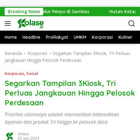
Langsung ke konten
kan 1.286 Telur Penyu di Sambas
Breaking News
Hutan Ketapang Seka
Home
Headline
ProRakyat
UMKM
Korporasi
Kuliner
Beranda
Korporasi
Segarkan Tampilan 3Kiosk, Tri Perluas
Jangkauan Hingga Pelosok Perdesaan
Korporasi
,
Sosial
Segarkan Tampilan 3Kiosk, Tri
Perluas Jangkauan Hingga Pelosok
Perdesaan
Prioritas utamanya adalah memastikan ketesediaan
layanan dan produk Tri hingga ke pelosok desa
Kolase
03 Juni 2024