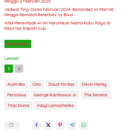
Minggu 2 Februari 2025
Jadwal Tinju Dunia Februari 2024: Benavidez vs Morrell,
Hingga Rematch Beterbiev vs Bivol
Atlet Menembak Arvin Harumkan Nama Kubu Raya di
Kejurnas Kapolri Cup
Berikutnya
Laman:
1
2
Australia
Cino
Daud Yordan
Devin Haney
Ferocious
George Kambosos Jr
The Senator
Tinju Dunia
Vasyl Lomachenko