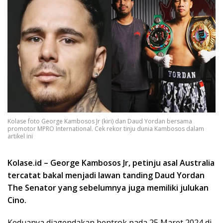
Kolase foto George Kambosos Jr (kiri) dan Daud Yordan bersama
promotor MPRO International. Cek rekor tinju dunia Kambosos dalam
artikel ini
Kolase.id – George Kambosos Jr, petinju asal Australia
tercatat bakal menjadi lawan tanding Daud Yordan
The Senator yang sebelumnya juga memiliki julukan
Cino.
Keduanya diagendakan bentrok pada 25 Maret 2024 di