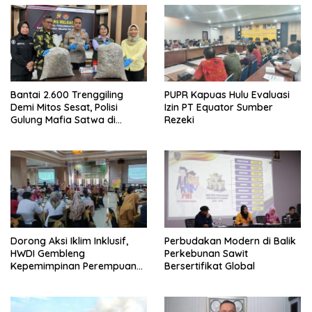
Bantai 2.600 Trenggiling
PUPR Kapuas Hulu Evaluasi
Demi Mitos Sesat, Polisi
Izin PT Equator Sumber
Gulung Mafia Satwa di
Rezeki
Pontianak Bersama
Setengah Ton Sisik Haram
Dorong Aksi Iklim Inklusif,
Perbudakan Modern di Balik
HWDI Gembleng
Perkebunan Sawit
Kepemimpinan Perempuan
Bersertifikat Global
Disabilitas di Pontianak