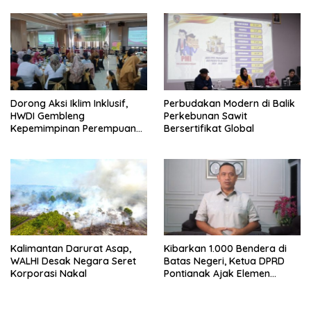
Setengah Ton Sisik Haram
Dorong Aksi Iklim Inklusif,
Perbudakan Modern di Balik
HWDI Gembleng
Perkebunan Sawit
Kepemimpinan Perempuan
Bersertifikat Global
Disabilitas di Pontianak
Kalimantan Darurat Asap,
Kibarkan 1.000 Bendera di
WALHI Desak Negara Seret
Batas Negeri, Ketua DPRD
Korporasi Nakal
Pontianak Ajak Elemen
Bangsa Sukseskan Ekspedisi
Merah Putih 2026