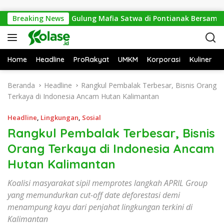
Langsung ke konten
at, Polisi Gulung Mafia Satwa di Pontianak Bersama Setengah T
Breaking News
Home
Headline
ProRakyat
UMKM
Korporasi
Kuliner
Beranda
Headline
Rangkul Pembalak Terbesar, Bisnis Orang
Terkaya di Indonesia Ancam Hutan Kalimantan
Headline
,
Lingkungan
,
Sosial
Rangkul Pembalak Terbesar, Bisnis
Orang Terkaya di Indonesia Ancam
Hutan Kalimantan
Koalisi masyarakat sipil memprotes langkah APRIL Group
yang memundurkan cut-off date deforestasi demi
menampung kayu dari penjahat lingkungan terkini di
Kalimantan