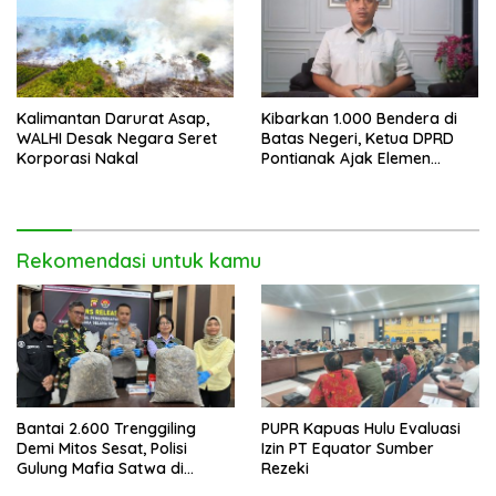
Kalimantan Darurat Asap,
Kibarkan 1.000 Bendera di
WALHI Desak Negara Seret
Batas Negeri, Ketua DPRD
Korporasi Nakal
Pontianak Ajak Elemen
Bangsa Sukseskan Ekspedisi
Merah Putih 2026
Rekomendasi untuk kamu
Bantai 2.600 Trenggiling
PUPR Kapuas Hulu Evaluasi
Demi Mitos Sesat, Polisi
Izin PT Equator Sumber
Gulung Mafia Satwa di
Rezeki
Pontianak Bersama