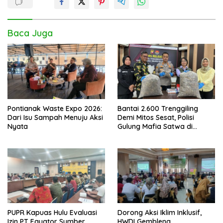
Baca Juga
Pontianak Waste Expo 2026:
Bantai 2.600 Trenggiling
Dari Isu Sampah Menuju Aksi
Demi Mitos Sesat, Polisi
Nyata
Gulung Mafia Satwa di
Pontianak Bersama
Setengah Ton Sisik Haram
PUPR Kapuas Hulu Evaluasi
Dorong Aksi Iklim Inklusif,
Izin PT Equator Sumber
HWDI Gembleng