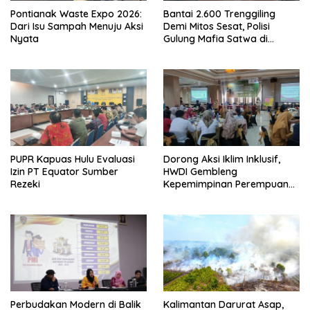
Pontianak Waste Expo 2026:
Bantai 2.600 Trenggiling
Dari Isu Sampah Menuju Aksi
Demi Mitos Sesat, Polisi
Nyata
Gulung Mafia Satwa di
Pontianak Bersama
Setengah Ton Sisik Haram
PUPR Kapuas Hulu Evaluasi
Dorong Aksi Iklim Inklusif,
Izin PT Equator Sumber
HWDI Gembleng
Rezeki
Kepemimpinan Perempuan
Disabilitas di Pontianak
Perbudakan Modern di Balik
Kalimantan Darurat Asap,