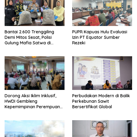
Bantai 2.600 Trenggiling
PUPR Kapuas Hulu Evaluasi
Demi Mitos Sesat, Polisi
Izin PT Equator Sumber
Gulung Mafia Satwa di
Rezeki
Pontianak Bersama
Setengah Ton Sisik Haram
Dorong Aksi Iklim Inklusif,
Perbudakan Modern di Balik
HWDI Gembleng
Perkebunan Sawit
Kepemimpinan Perempuan
Bersertifikat Global
Disabilitas di Pontianak