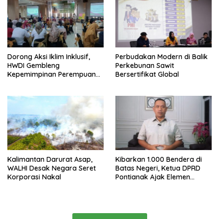
Dorong Aksi Iklim Inklusif,
Perbudakan Modern di Balik
HWDI Gembleng
Perkebunan Sawit
Kepemimpinan Perempuan
Bersertifikat Global
Disabilitas di Pontianak
Kalimantan Darurat Asap,
Kibarkan 1.000 Bendera di
WALHI Desak Negara Seret
Batas Negeri, Ketua DPRD
Korporasi Nakal
Pontianak Ajak Elemen
Bangsa Sukseskan Ekspedisi
Merah Putih 2026