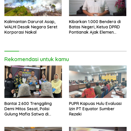
Kalimantan Darurat Asap,
Kibarkan 1.000 Bendera di
WALHI Desak Negara Seret
Batas Negeri, Ketua DPRD
Korporasi Nakal
Pontianak Ajak Elemen
Bangsa Sukseskan Ekspedisi
Merah Putih 2026
Rekomendasi untuk kamu
Bantai 2.600 Trenggiling
PUPR Kapuas Hulu Evaluasi
Demi Mitos Sesat, Polisi
Izin PT Equator Sumber
Gulung Mafia Satwa di
Rezeki
Pontianak Bersama
Setengah Ton Sisik Haram