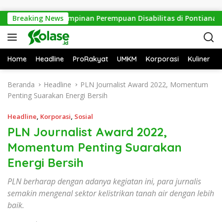
Langsung ke konten
leng Kepemimpinan Perempuan Disabilitas di Pontianak
Breaking News
Home
Headline
ProRakyat
UMKM
Korporasi
Kuliner
Beranda
Headline
PLN Journalist Award 2022, Momentum
Penting Suarakan Energi Bersih
Headline
,
Korporasi
,
Sosial
PLN Journalist Award 2022,
Momentum Penting Suarakan
Energi Bersih
PLN berharap dengan adanya kegiatan ini, para jurnalis
semakin mengenal sektor kelistrikan tanah air dengan lebih
baik.