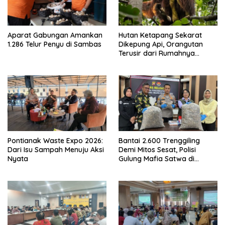
Aparat Gabungan Amankan
Hutan Ketapang Sekarat
1.286 Telur Penyu di Sambas
Dikepung Api, Orangutan
Terusir dari Rumahnya
Sendiri
Pontianak Waste Expo 2026:
Bantai 2.600 Trenggiling
Dari Isu Sampah Menuju Aksi
Demi Mitos Sesat, Polisi
Nyata
Gulung Mafia Satwa di
Pontianak Bersama
Setengah Ton Sisik Haram