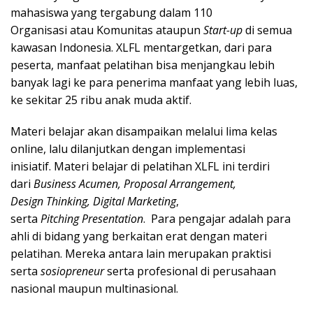
mahasiswa yang tergabung dalam 110
Organisasi atau Komunitas ataupun
Start-
u
p
di semua
kawasan Indonesia. XLFL mentargetkan, dari para
peserta, manfaat pelatihan bisa menjangkau lebih
banyak lagi ke para penerima manfaat yang lebih luas,
ke sekitar 25 ribu anak muda aktif.
Materi belajar akan disampaikan melalui lima kelas
online, lalu dilanjutkan dengan implementasi
inisiatif. Materi belajar di pelatihan XLFL ini terdiri
dari
B
usiness
A
cumen
, P
roposal
A
rrangement
,
D
esign
T
hinking
, D
igital
M
arketing
,
serta
P
itching
P
resentation
. Para pengajar adalah para
ahli di bidang yang berkaitan erat dengan materi
pelatihan. Mereka antara lain merupakan praktisi
serta
sosiopreneur
serta profesional di perusahaan
nasional maupun multinasional.