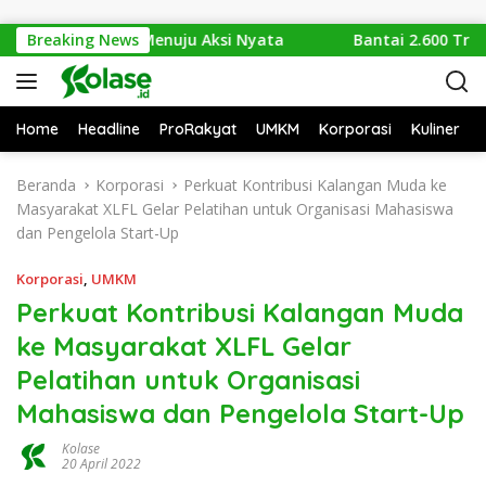
Langsung ke konten
Isu Sampah Menuju Aksi Nyata
Breaking News
Bantai 2.600 Trenggilin
Home
Headline
ProRakyat
UMKM
Korporasi
Kuliner
Beranda
Korporasi
Perkuat Kontribusi Kalangan Muda ke
Masyarakat XLFL Gelar Pelatihan untuk Organisasi Mahasiswa
dan Pengelola Start-Up
Korporasi
,
UMKM
Perkuat Kontribusi Kalangan Muda
ke Masyarakat XLFL Gelar
Pelatihan untuk Organisasi
Mahasiswa dan Pengelola Start-Up
Kolase
20 April 2022