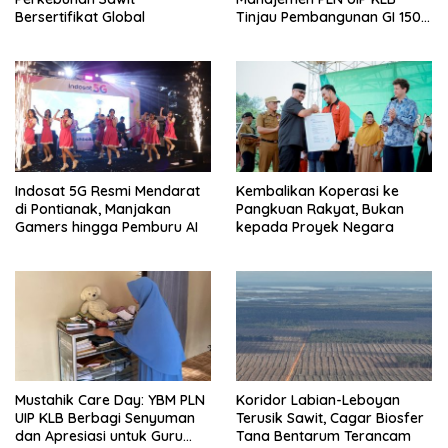
Bersertifikat Global
Tinjau Pembangunan GI 150
kV Ambawang
Indosat 5G Resmi Mendarat
Kembalikan Koperasi ke
di Pontianak, Manjakan
Pangkuan Rakyat, Bukan
Gamers hingga Pemburu AI
kepada Proyek Negara
Mustahik Care Day: YBM PLN
Koridor Labian-Leboyan
UIP KLB Berbagi Senyuman
Terusik Sawit, Cagar Biosfer
dan Apresiasi untuk Guru
Tana Bentarum Terancam