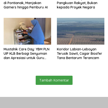
di Pontianak, Manjakan
Pangkuan Rakyat, Bukan
Gamers hingga Pemburu AI
kepada Proyek Negara
Mustahik Care Day: YBM PLN
Koridor Labian-Leboyan
UIP KLB Berbagi Senyuman
Terusik Sawit, Cagar Biosfer
dan Apresiasi untuk Guru
Tana Bentarum Terancam
Ngaji di Mempawah
Tambah Komentar