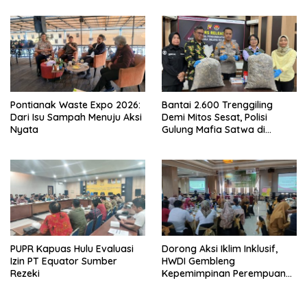
Pontianak Waste Expo 2026:
Bantai 2.600 Trenggiling
Dari Isu Sampah Menuju Aksi
Demi Mitos Sesat, Polisi
Nyata
Gulung Mafia Satwa di
Pontianak Bersama
Setengah Ton Sisik Haram
PUPR Kapuas Hulu Evaluasi
Dorong Aksi Iklim Inklusif,
Izin PT Equator Sumber
HWDI Gembleng
Rezeki
Kepemimpinan Perempuan
Disabilitas di Pontianak