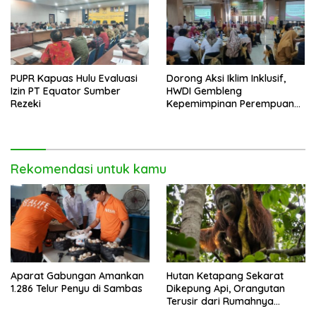
PUPR Kapuas Hulu Evaluasi
Dorong Aksi Iklim Inklusif,
Izin PT Equator Sumber
HWDI Gembleng
Rezeki
Kepemimpinan Perempuan
Disabilitas di Pontianak
Rekomendasi untuk kamu
Aparat Gabungan Amankan
Hutan Ketapang Sekarat
1.286 Telur Penyu di Sambas
Dikepung Api, Orangutan
Terusir dari Rumahnya
Sendiri