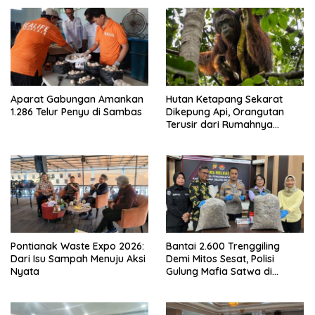
Aparat Gabungan Amankan
Hutan Ketapang Sekarat
1.286 Telur Penyu di Sambas
Dikepung Api, Orangutan
Terusir dari Rumahnya
Sendiri
Pontianak Waste Expo 2026:
Bantai 2.600 Trenggiling
Dari Isu Sampah Menuju Aksi
Demi Mitos Sesat, Polisi
Nyata
Gulung Mafia Satwa di
Pontianak Bersama
Setengah Ton Sisik Haram