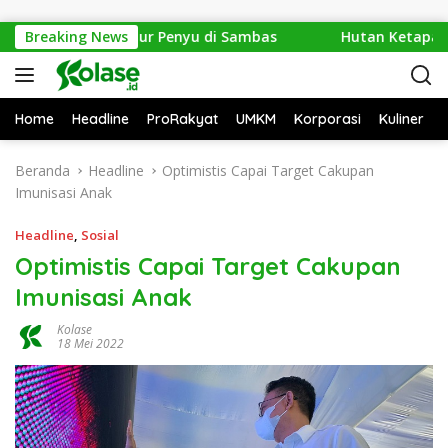
Langsung ke konten
an 1.286 Telur Penyu di Sambas
Breaking News
Hutan Ketapang Sekar
Home
Headline
ProRakyat
UMKM
Korporasi
Kuliner
Beranda
Headline
Optimistis Capai Target Cakupan
Imunisasi Anak
Headline
,
Sosial
Optimistis Capai Target Cakupan
Imunisasi Anak
Kolase
18 Mei 2022