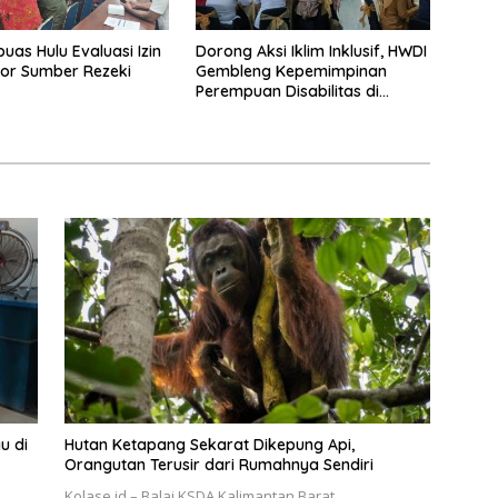
uas Hulu Evaluasi Izin
Dorong Aksi Iklim Inklusif, HWDI
or Sumber Rezeki
Gembleng Kepemimpinan
Perempuan Disabilitas di
Pontianak
u di
Hutan Ketapang Sekarat Dikepung Api,
Orangutan Terusir dari Rumahnya Sendiri
Kolase.id – Balai KSDA Kalimantan Barat