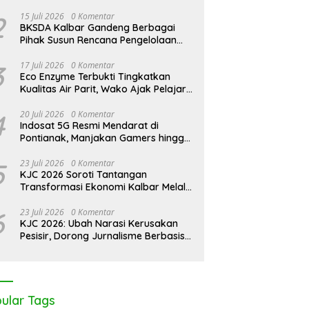
2
15 Juli 2026
0 Komentar
BKSDA Kalbar Gandeng Berbagai
Pihak Susun Rencana Pengelolaan
Jangka Panjang Cagar Alam
Karimata 2027-2036
3
17 Juli 2026
0 Komentar
Eco Enzyme Terbukti Tingkatkan
Kualitas Air Parit, Wako Ajak Pelajar
Peduli Lingkungan
4
20 Juli 2026
0 Komentar
Indosat 5G Resmi Mendarat di
Pontianak, Manjakan Gamers hingga
Pemburu AI
5
23 Juli 2026
0 Komentar
KJC 2026 Soroti Tantangan
Transformasi Ekonomi Kalbar Melalui
Sinergi Industri dan Ekonomi Hijau
6
23 Juli 2026
0 Komentar
KJC 2026: Ubah Narasi Kerusakan
Pesisir, Dorong Jurnalisme Berbasis
Solusi
ular Tags