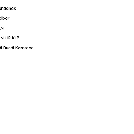
ontianak
albar
LN
LN UIP KLB
di Rusdi Kamtono