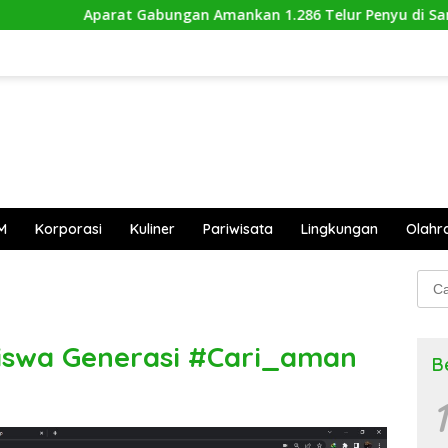
at Gabungan Amankan 1.286 Telur Penyu di Sambas
Hu
M
Korporasi
Kuliner
Pariwisata
Lingkungan
Olahr
Cari
untu
Siswa Generasi #Cari_aman
B
1