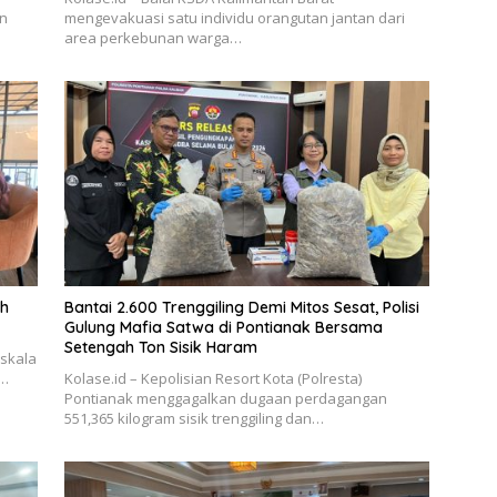
en
mengevakuasi satu individu orangutan jantan dari
area perkebunan warga…
ah
Bantai 2.600 Trenggiling Demi Mitos Sesat, Polisi
Gulung Mafia Satwa di Pontianak Bersama
Setengah Ton Sisik Haram
rskala
–…
Kolase.id – Kepolisian Resort Kota (Polresta)
Pontianak menggagalkan dugaan perdagangan
551,365 kilogram sisik trenggiling dan…