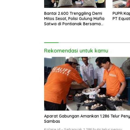
Bantai 2.600 Trenggiling Demi
PUPR Kap
Mitos Sesat, Polisi Gulung Mafia
PT Equat
Satwa di Pontianak Bersama
Setengah Ton Sisik Haram
Rekomendasi untuk kamu
Aparat Gabungan Amankan 1.286 Telur Peny
Sambas
Kolase.id – Sebanyak 1.286 butir telur penyu