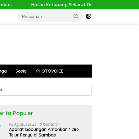
tan Ketapang Sekarat Dikepung Api, Orangutan Terusir dari R
aga
Sosial
PHOTOVOICE
k:
erita Populer
08 Agustus 2026
0 Komentar
Aparat Gabungan Amankan 1.286
Telur Penyu di Sambas