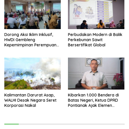
Dorong Aksi Iklim Inklusif,
Perbudakan Modern di Balik
HWDI Gembleng
Perkebunan Sawit
Kepemimpinan Perempuan
Bersertifikat Global
Disabilitas di Pontianak
Kalimantan Darurat Asap,
Kibarkan 1.000 Bendera di
WALHI Desak Negara Seret
Batas Negeri, Ketua DPRD
Korporasi Nakal
Pontianak Ajak Elemen
Bangsa Sukseskan Ekspedisi
Merah Putih 2026