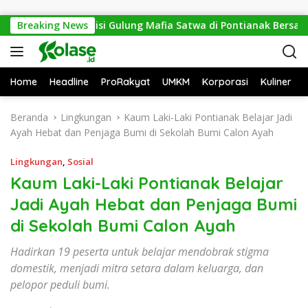
Langsung ke konten
Sesat, Polisi Gulung Mafia Satwa di Pontianak Bersama Setenga
Breaking News
Home
Headline
ProRakyat
UMKM
Korporasi
Kuliner
Beranda
Lingkungan
Kaum Laki-Laki Pontianak Belajar Jadi
Ayah Hebat dan Penjaga Bumi di Sekolah Bumi Calon Ayah
Lingkungan
,
Sosial
Kaum Laki-Laki Pontianak Belajar
Jadi Ayah Hebat dan Penjaga Bumi
di Sekolah Bumi Calon Ayah
Hadirkan 19 peserta untuk belajar mendobrak stigma
domestik, menjadi mitra setara dalam keluarga, dan
pelopor peduli bumi.