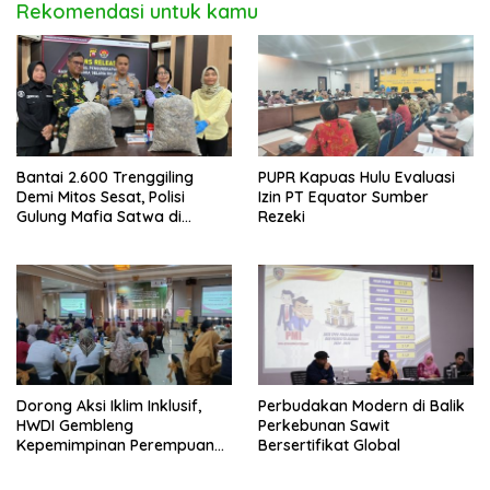
Rekomendasi untuk kamu
Bantai 2.600 Trenggiling
PUPR Kapuas Hulu Evaluasi
Demi Mitos Sesat, Polisi
Izin PT Equator Sumber
Gulung Mafia Satwa di
Rezeki
Pontianak Bersama
Setengah Ton Sisik Haram
Dorong Aksi Iklim Inklusif,
Perbudakan Modern di Balik
HWDI Gembleng
Perkebunan Sawit
Kepemimpinan Perempuan
Bersertifikat Global
Disabilitas di Pontianak