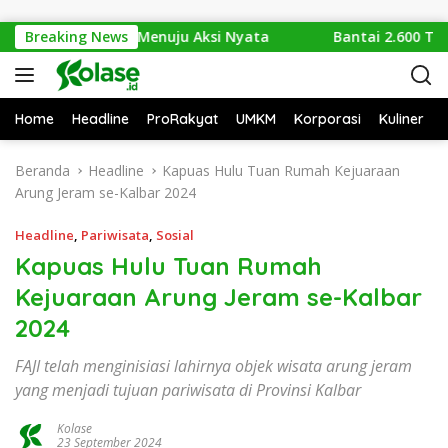
Langsung ke konten
i Isu Sampah Menuju Aksi Nyata
Breaking News
Bantai 2.600 Trenggili
Home
Headline
ProRakyat
UMKM
Korporasi
Kuliner
Beranda
Headline
Kapuas Hulu Tuan Rumah Kejuaraan
Arung Jeram se-Kalbar 2024
Headline
,
Pariwisata
,
Sosial
Kapuas Hulu Tuan Rumah
Kejuaraan Arung Jeram se-Kalbar
2024
FAJI telah menginisiasi lahirnya objek wisata arung jeram
yang menjadi tujuan pariwisata di Provinsi Kalbar
Kolase
23 September 2024