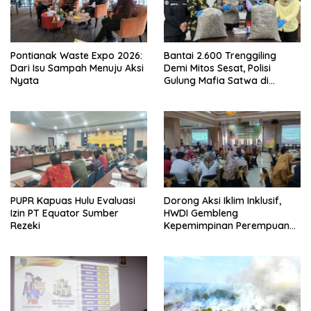
Pontianak Waste Expo 2026:
Bantai 2.600 Trenggiling
Dari Isu Sampah Menuju Aksi
Demi Mitos Sesat, Polisi
Nyata
Gulung Mafia Satwa di
Pontianak Bersama
Setengah Ton Sisik Haram
PUPR Kapuas Hulu Evaluasi
Dorong Aksi Iklim Inklusif,
Izin PT Equator Sumber
HWDI Gembleng
Rezeki
Kepemimpinan Perempuan
Disabilitas di Pontianak