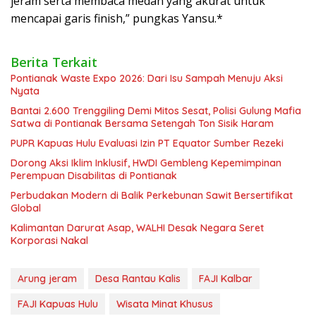
jeram serta membaca medan yang akurat untuk
mencapai garis finish,” pungkas Yansu.*
Berita Terkait
Pontianak Waste Expo 2026: Dari Isu Sampah Menuju Aksi
Nyata
Bantai 2.600 Trenggiling Demi Mitos Sesat, Polisi Gulung Mafia
Satwa di Pontianak Bersama Setengah Ton Sisik Haram
PUPR Kapuas Hulu Evaluasi Izin PT Equator Sumber Rezeki
Dorong Aksi Iklim Inklusif, HWDI Gembleng Kepemimpinan
Perempuan Disabilitas di Pontianak
Perbudakan Modern di Balik Perkebunan Sawit Bersertifikat
Global
Kalimantan Darurat Asap, WALHI Desak Negara Seret
Korporasi Nakal
Arung jeram
Desa Rantau Kalis
FAJI Kalbar
FAJI Kapuas Hulu
Wisata Minat Khusus