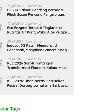
2
15 Juli 2026
0 Komentar
BKSDA Kalbar Gandeng Berbagai
Pihak Susun Rencana Pengelolaan
Jangka Panjang Cagar Alam
Karimata 2027-2036
3
17 Juli 2026
0 Komentar
Eco Enzyme Terbukti Tingkatkan
Kualitas Air Parit, Wako Ajak Pelajar
Peduli Lingkungan
4
20 Juli 2026
0 Komentar
Indosat 5G Resmi Mendarat di
Pontianak, Manjakan Gamers hingga
Pemburu AI
5
23 Juli 2026
0 Komentar
KJC 2026 Soroti Tantangan
Transformasi Ekonomi Kalbar Melalui
Sinergi Industri dan Ekonomi Hijau
6
23 Juli 2026
0 Komentar
KJC 2026: Ubah Narasi Kerusakan
Pesisir, Dorong Jurnalisme Berbasis
Solusi
ular Tags