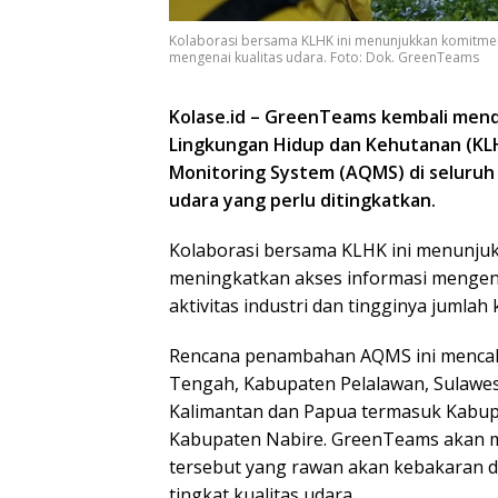
Kolaborasi bersama KLHK ini menunjukkan komitme
mengenai kualitas udara. Foto: Dok. GreenTeams
Kolase.id – GreenTeams kembali men
Lingkungan Hidup dan Kehutanan (KL
Monitoring System (AQMS) di seluruh 
udara yang perlu ditingkatkan.
Kolaborasi bersama KLHK ini menunju
meningkatkan akses informasi mengenai
aktivitas industri dan tingginya jumla
Rencana penambahan AQMS ini mencaku
Tengah, Kabupaten Pelalawan, Sulawes
Kalimantan dan Papua termasuk Kabupa
Kabupaten Nabire. GreenTeams akan me
tersebut yang rawan akan kebakaran da
tingkat kualitas udara.