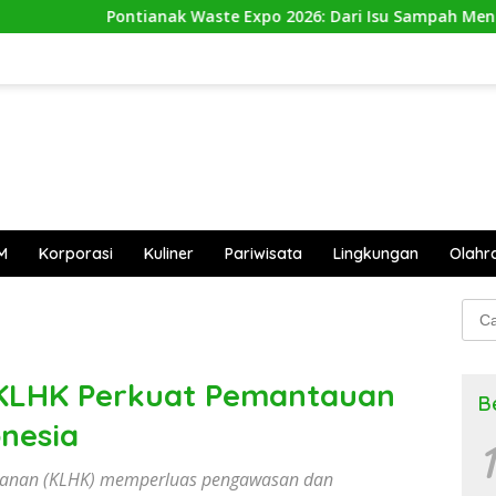
nak Waste Expo 2026: Dari Isu Sampah Menuju Aksi Nyata
M
Korporasi
Kuliner
Pariwisata
Lingkungan
Olahr
Cari
untu
KLHK Perkuat Pemantauan
B
onesia
1
tanan (KLHK) memperluas pengawasan dan