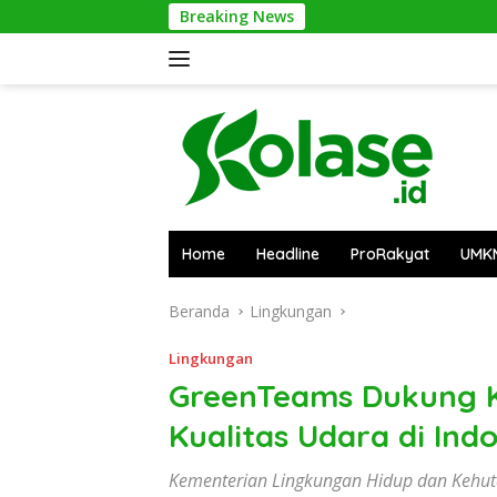
Langsung
Breaking News
Pontia
ke
konten
Home
Headline
ProRakyat
UMK
Beranda
Lingkungan
Lingkungan
GreenTeams Dukung 
Kualitas Udara di Ind
Kementerian Lingkungan Hidup dan Kehu