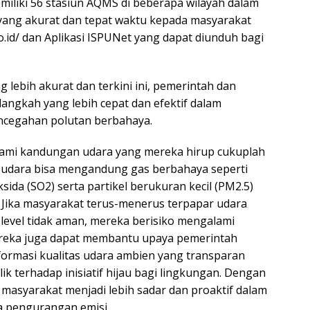
iliki 56 stasiun AQMS di beberapa wilayah dalam
 yang akurat dan tepat waktu kepada masyarakat
go.id/ dan Aplikasi ISPUNet yang dapat diunduh bagi
 lebih akurat dan terkini ini, pemerintah dan
ngkah yang lebih cepat dan efektif dalam
ncegahan polutan berbahaya.
ami kandungan udara yang mereka hirup cukuplah
h, udara bisa mengandung gas berbahaya seperti
ksida (SO2) serta partikel berukuran kecil (PM2.5)
Jika masyarakat terus-menerus terpapar udara
i level tidak aman, mereka berisiko mengalami
ereka juga dapat membantu upaya pemerintah
formasi kualitas udara ambien yang transparan
 terhadap inisiatif hijau bagi lingkungan. Dengan
 masyarakat menjadi lebih sadar dan proaktif dalam
a pengurangan emisi.