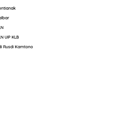
ontianak
albar
LN
LN UIP KLB
di Rusdi Kamtono