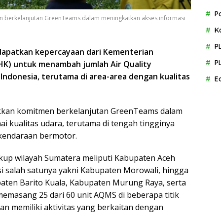
P
n berkelanjutan GreenTeams dalam meningkatkan akses informasi
K
P
dapatkan kepercayaan dari Kementerian
P
HK) untuk menambah jumlah Air Quality
Indonesia, terutama di area-area dengan kualitas
E
kkan komitmen berkelanjutan GreenTeams dalam
 kualitas udara, terutama di tengah tingginya
h kendaraan bermotor.
p wilayah Sumatera meliputi Kabupaten Aceh
i salah satunya yakni Kabupaten Morowali, hingga
ten Barito Kuala, Kabupaten Murung Raya, serta
masang 25 dari 60 unit AQMS di beberapa titik
n memiliki aktivitas yang berkaitan dengan