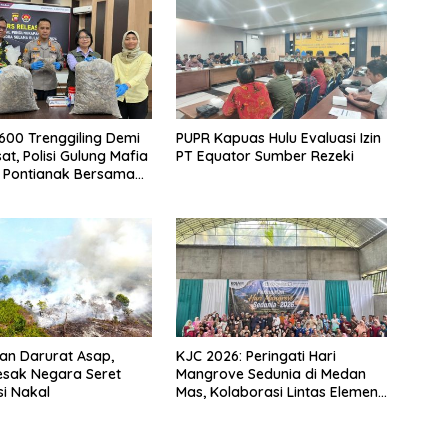
.600 Trenggiling Demi
PUPR Kapuas Hulu Evaluasi Izin
at, Polisi Gulung Mafia
PT Equator Sumber Rezeki
 Pontianak Bersama
 Ton Sisik Haram
an Darurat Asap,
KJC 2026: Peringati Hari
esak Negara Seret
Mangrove Sedunia di Medan
i Nakal
Mas, Kolaborasi Lintas Elemen
Tegaskan Pentingnya Jaga
Benteng Pesisir Kalbar