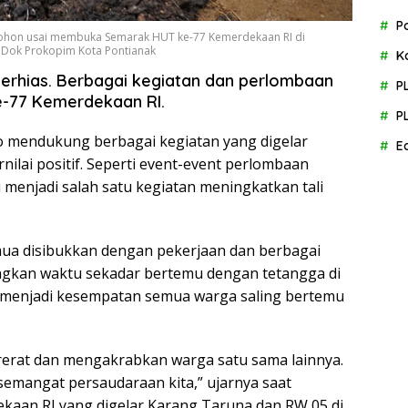
P
pohon usai membuka Semarak HUT ke-77 Kemerdekaan RI di
: Dok Prokopim Kota Pontianak
K
berhias. Berbagai kegiatan dan perlombaan
P
e-77 Kemerdekaan RI.
P
no mendukung berbagai kegiatan yang digelar
E
lai positif. Seperti event-event perlombaan
menjadi salah satu kegiatan meningkatkan tali
mua disibukkan dengan pekerjaan dan berbagai
angkan waktu sekadar bertemu dengan tetangga di
 menjadi kesempatan semua warga saling bertemu
rat dan mengakrabkan warga satu sama lainnya.
 semangat persaudaraan kita,” ujarnya saat
an RI yang digelar Karang Taruna dan RW 05 di