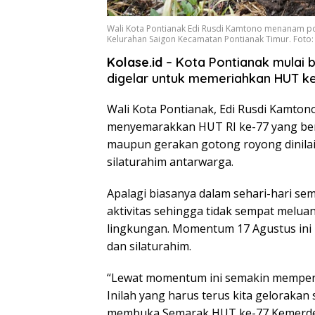
Wali Kota Pontianak Edi Rusdi Kamtono menanam 
Kelurahan Saigon Kecamatan Pontianak Timur. Foto
Kolase.id
– Kota Pontianak mulai 
digelar untuk memeriahkan HUT k
Wali Kota Pontianak, Edi Rusdi Kamto
menyemarakkan HUT RI ke-77 yang berni
maupun gerakan gotong royong dinilai 
silaturahim antarwarga.
Apalagi biasanya dalam sehari-hari se
aktivitas sehingga tidak sempat melu
lingkungan. Momentum 17 Agustus ini
dan silaturahim.
“Lewat momentum ini semakin mempere
Inilah yang harus terus kita gelorakan
membuka Semarak HUT ke-77 Kemerdeka