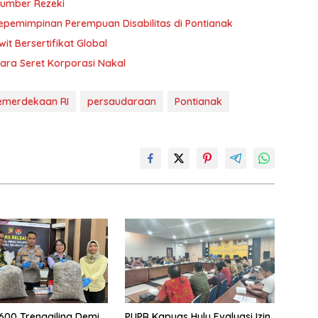
Sumber Rezeki
Kepemimpinan Perempuan Disabilitas di Pontianak
t Bersertifikat Global
ara Seret Korporasi Nakal
emerdekaan RI
persaudaraan
Pontianak
.600 Trenggiling Demi
PUPR Kapuas Hulu Evaluasi Izin