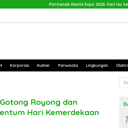
Pontianak Waste Expo 2026: Dari Isu Sampah Menuju Aksi 
M
Korporasi
Kuliner
Pariwisata
Lingkungan
Olahr
Cari
untu
 Gotong Royong dan
B
mentum Hari Kemerdekaan
1