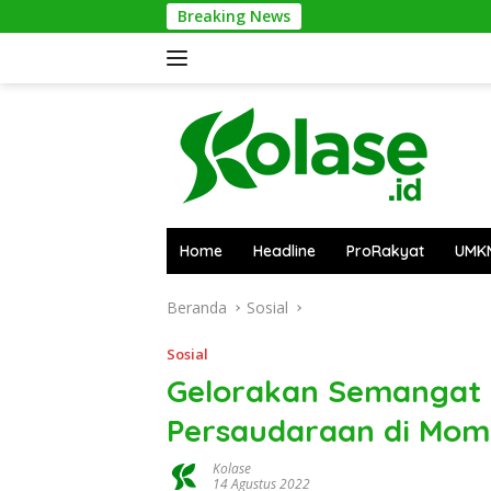
Langsung
Breaking News
ke
konten
Home
Headline
ProRakyat
UMK
Beranda
Sosial
Sosial
Gelorakan Semangat
Persaudaraan di Mo
Kolase
14 Agustus 2022