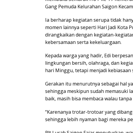
Gang Pemuda Kelurahan Saigon Kecama
Ia berharap kegiatan serupa tidak hanya
momen lainnya seperti Hari Jadi Kota P
dirangkaikan dengan kegiatan-kegiata
kebersamaan serta kekeluargaan.
Kepada warga yang hadir, Edi berpes
lingkungan bersih, olahraga, dan kegiat
hari Minggu, tetapi menjadi kebiasaan s
Gerakan itu menurutnya sebagai hal yan
sehingga meskipun sudah memasuki lanju
baik, masih bisa membaca walau tanpa k
“Karenanya trotar-trotoar yang diba
sehingga lebih nyaman bagi mereka peja
Plt Lurah Saigon Fajar menuturkan, wa