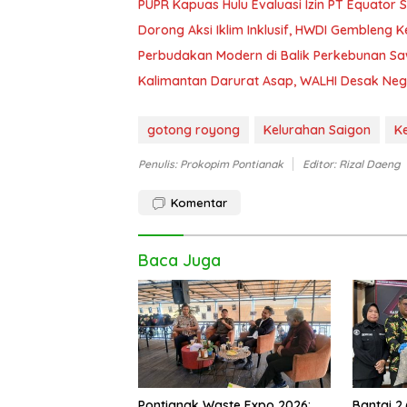
PUPR Kapuas Hulu Evaluasi Izin PT Equator 
Dorong Aksi Iklim Inklusif, HWDI Gembleng 
Perbudakan Modern di Balik Perkebunan Sawi
Kalimantan Darurat Asap, WALHI Desak Neg
gotong royong
Kelurahan Saigon
K
Penulis: Prokopim Pontianak
Editor: Rizal Daeng
Komentar
Baca Juga
Pontianak Waste Expo 2026:
Bantai 2