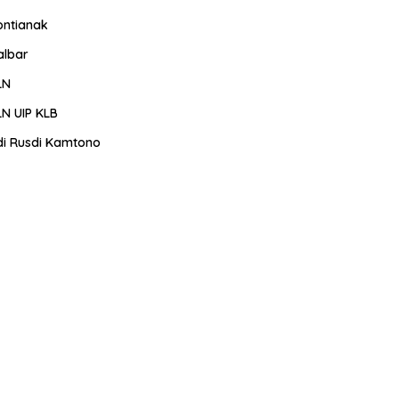
ontianak
albar
LN
LN UIP KLB
di Rusdi Kamtono