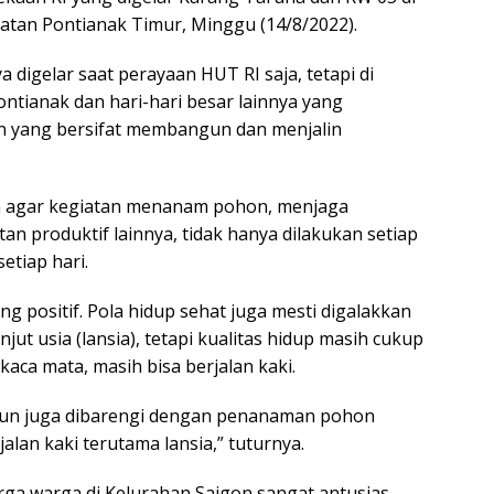
tan Pontianak Timur, Minggu (14/8/2022).
 digelar saat perayaan HUT RI saja, tetapi di
ontianak dan hari-hari besar lainnya yang
n yang bersifat membangun dan menjalin
an agar kegiatan menanam pohon, menjaga
an produktif lainnya, tidak hanya dilakukan setiap
etiap hari.
g positif. Pola hidup sehat juga mesti digalakkan
t usia (lansia), tetapi kualitas hidup masih cukup
aca mata, masih bisa berjalan kaki.
ngun juga dibarengi dengan penanaman pohon
lan kaki terutama lansia,” tuturnya.
rga warga di Kelurahan Saigon sangat antusias