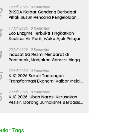
2
15 Juli 2026
0 Komentar
BKSDA Kalbar Gandeng Berbagai
Pihak Susun Rencana Pengelolaan
Jangka Panjang Cagar Alam
Karimata 2027-2036
3
17 Juli 2026
0 Komentar
Eco Enzyme Terbukti Tingkatkan
Kualitas Air Parit, Wako Ajak Pelajar
Peduli Lingkungan
4
20 Juli 2026
0 Komentar
Indosat 5G Resmi Mendarat di
Pontianak, Manjakan Gamers hingga
Pemburu AI
5
23 Juli 2026
0 Komentar
KJC 2026 Soroti Tantangan
Transformasi Ekonomi Kalbar Melalui
Sinergi Industri dan Ekonomi Hijau
6
23 Juli 2026
0 Komentar
KJC 2026: Ubah Narasi Kerusakan
Pesisir, Dorong Jurnalisme Berbasis
Solusi
ular Tags