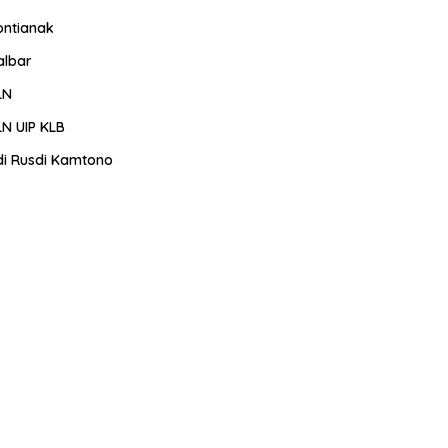
ontianak
albar
LN
LN UIP KLB
di Rusdi Kamtono