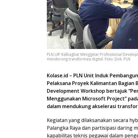
PLN UIP Kalbagbar Menggelar Professional Develop
mendorong transformasi digital. Foto: Dok. PLN
Kolase.id – PLN Unit Induk Pembanguna
Pelaksana Proyek Kalimantan Bagian B
Development Workshop bertajuk “Pen
Menggunakan Microsoft Project” pada 
dalam mendukung akselerasi transform
Kegiatan yang dilaksanakan secara h
Palangka Raya dan partisipasi daring 
kapabilitas teknis pegawai dalam pengel