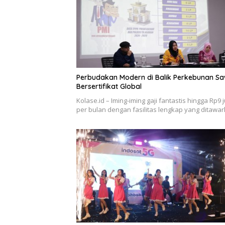
Perbudakan Modern di Balik Perkebunan Sa
Bersertifikat Global
Kolase.id – Iming-iming gaji fantastis hingga Rp9 
per bulan dengan fasilitas lengkap yang ditawa