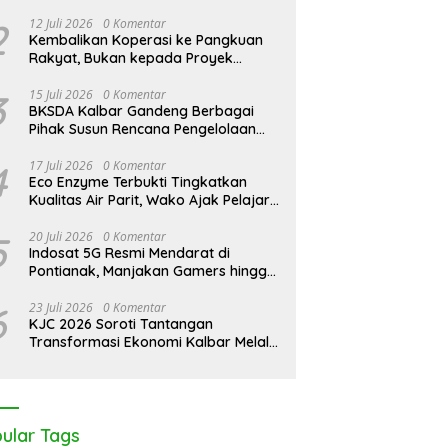
Pontianak Bersama Setengah Ton
Sisik Haram
2
12 Juli 2026
0 Komentar
Kembalikan Koperasi ke Pangkuan
Rakyat, Bukan kepada Proyek
Negara
3
15 Juli 2026
0 Komentar
BKSDA Kalbar Gandeng Berbagai
Pihak Susun Rencana Pengelolaan
Jangka Panjang Cagar Alam
Karimata 2027-2036
4
17 Juli 2026
0 Komentar
Eco Enzyme Terbukti Tingkatkan
Kualitas Air Parit, Wako Ajak Pelajar
Peduli Lingkungan
5
20 Juli 2026
0 Komentar
Indosat 5G Resmi Mendarat di
Pontianak, Manjakan Gamers hingga
Pemburu AI
6
23 Juli 2026
0 Komentar
KJC 2026 Soroti Tantangan
Transformasi Ekonomi Kalbar Melalui
Sinergi Industri dan Ekonomi Hijau
ular Tags