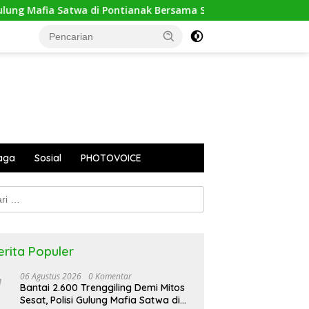
di Pontianak Bersama Setengah Ton Sisik Haram
PUPR Ka
aga
Sosial
PHOTOVOICE
k:
erita Populer
06 Agustus 2026
0 Komentar
Bantai 2.600 Trenggiling Demi Mitos
Sesat, Polisi Gulung Mafia Satwa di