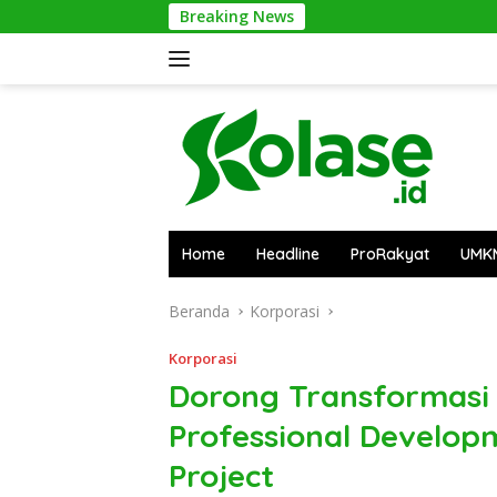
Langsung
Breaking News
Bantai 2
ke
konten
Home
Headline
ProRakyat
UMK
Beranda
Korporasi
Korporasi
Dorong Transformasi D
Professional Develop
Project