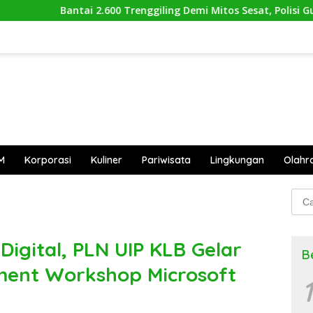
.600 Trenggiling Demi Mitos Sesat, Polisi Gulung Mafia Satwa 
M
Korporasi
Kuliner
Pariwisata
Lingkungan
Olahr
Cari
untu
igital, PLN UIP KLB Gelar
B
ment Workshop Microsoft
1