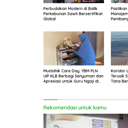
Perbudakan Modern di Balik
Pastikan
Perkebunan Sawit Bersertifikat
Manajeme
Global
Pembang
Ambawa
Mustahik Care Day: YBM PLN
Koridor 
UIP KLB Berbagi Senyuman dan
Terusik 
Apresiasi untuk Guru Ngaji di
Tana Be
Mempawah
Rekomendasi untuk kamu