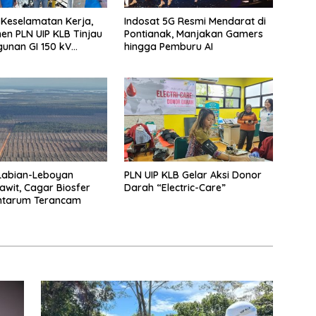
 Keselamatan Kerja,
Indosat 5G Resmi Mendarat di
n PLN UIP KLB Tinjau
Pontianak, Manjakan Gamers
unan GI 150 kV
hingga Pemburu AI
ng
Labian-Leboyan
PLN UIP KLB Gelar Aksi Donor
Sawit, Cagar Biosfer
Darah “Electric-Care”
ntarum Terancam