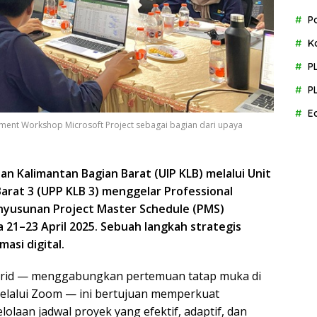
P
K
P
P
E
ment Workshop Microsoft Project sebagai bagian dari upaya
n Kalimantan Bagian Barat (UIP KLB) melalui Unit
arat 3 (UPP KLB 3) menggelar Professional
yusunan Project Master Schedule (PMS)
21–23 April 2025. Sebuah langkah strategis
asi digital.
ybrid — menggabungkan pertemuan tatap muka di
melalui Zoom — ini bertujuan memperkuat
olaan jadwal proyek yang efektif, adaptif, dan