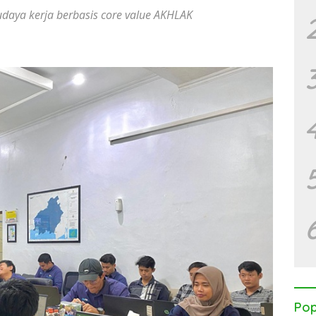
aya kerja berbasis core value AKHLAK
Pop