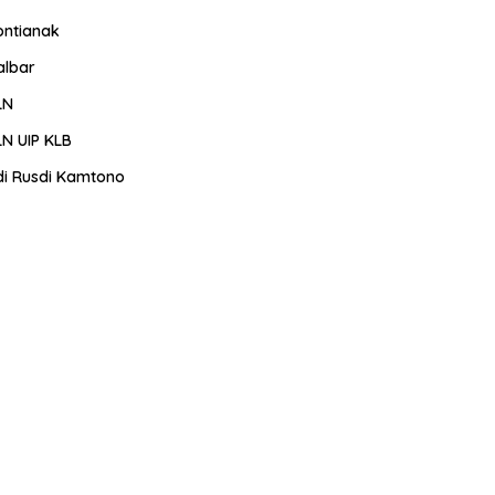
ontianak
albar
LN
LN UIP KLB
di Rusdi Kamtono