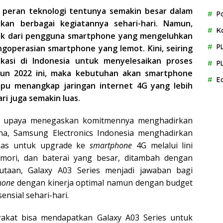
al, peran teknologi tentunya semakin besar dalam
P
n berbagai kegiatannya sehari-hari. Namun,
K
nyak dari pengguna smartphone yang mengeluhkan
P
ngoperasian smartphone yang lemot. Kini, seiring
kasi di Indonesia untuk menyelesaikan proses
P
hun 2022 ini, maka kebutuhan akan smartphone
E
pu menangkap jaringan internet 4G yang lebih
ri juga semakin luas.
ai upaya menegaskan komitmennya menghadirkan
a, Samsung Electronics Indonesia menghadirkan
luas untuk upgrade ke
smartphone
4G melalui lini
emori, dan baterai yang besar, ditambah dengan
utaan, Galaxy A03 Series menjadi jawaban bagi
hone
dengan kinerja optimal namun dengan budget
nsial sehari-hari.
rakat bisa mendapatkan Galaxy A03 Series untuk