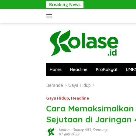
Langsung
Breaking News
Banta
ke
konten
Home
Headline
ProRakyat
UMK
Beranda
Gaya Hidup
Gaya Hidup
,
Headline
Cara Memaksimalkan 
Sejutaan di Jaringan
Kolase
-
Galaxy A03
,
Samsung
01 Juni 2022