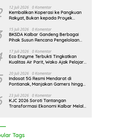
Pontianak Bersama Setengah Ton
Sisik Haram
2
12 Juli 2026
0 Komentar
Kembalikan Koperasi ke Pangkuan
Rakyat, Bukan kepada Proyek
Negara
3
15 Juli 2026
0 Komentar
BKSDA Kalbar Gandeng Berbagai
Pihak Susun Rencana Pengelolaan
Jangka Panjang Cagar Alam
Karimata 2027-2036
4
17 Juli 2026
0 Komentar
Eco Enzyme Terbukti Tingkatkan
Kualitas Air Parit, Wako Ajak Pelajar
Peduli Lingkungan
5
20 Juli 2026
0 Komentar
Indosat 5G Resmi Mendarat di
Pontianak, Manjakan Gamers hingga
Pemburu AI
6
23 Juli 2026
0 Komentar
KJC 2026 Soroti Tantangan
Transformasi Ekonomi Kalbar Melalui
Sinergi Industri dan Ekonomi Hijau
ular Tags