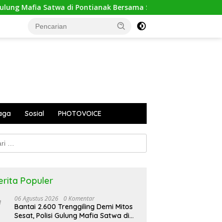
wa di Pontianak Bersama Setengah Ton Sisik Haram
PUPR
aga
Sosial
PHOTOVOICE
k:
erita Populer
06 Agustus 2026
0 Komentar
Bantai 2.600 Trenggiling Demi Mitos
Sesat, Polisi Gulung Mafia Satwa di