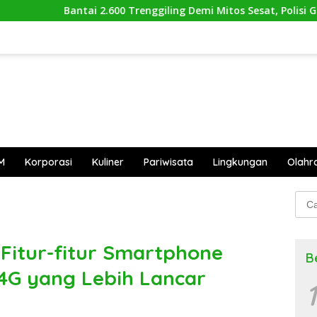
i 2.600 Trenggiling Demi Mitos Sesat, Polisi Gulung Mafia Sat
M
Korporasi
Kuliner
Pariwisata
Lingkungan
Olahr
Cari
untu
Fitur-fitur Smartphone
B
 4G yang Lebih Lancar
1