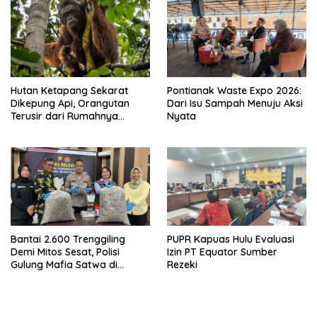
Hutan Ketapang Sekarat
Pontianak Waste Expo 2026:
Dikepung Api, Orangutan
Dari Isu Sampah Menuju Aksi
Terusir dari Rumahnya
Nyata
Sendiri
Bantai 2.600 Trenggiling
PUPR Kapuas Hulu Evaluasi
Demi Mitos Sesat, Polisi
Izin PT Equator Sumber
Gulung Mafia Satwa di
Rezeki
Pontianak Bersama
Setengah Ton Sisik Haram