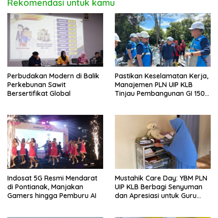
Rekomendasi untuk kamu
Perbudakan Modern di Balik
Pastikan Keselamatan Kerja,
Perkebunan Sawit
Manajemen PLN UIP KLB
Bersertifikat Global
Tinjau Pembangunan GI 150
kV Ambawang
Indosat 5G Resmi Mendarat
Mustahik Care Day: YBM PLN
di Pontianak, Manjakan
UIP KLB Berbagi Senyuman
Gamers hingga Pemburu AI
dan Apresiasi untuk Guru
Ngaji di Mempawah