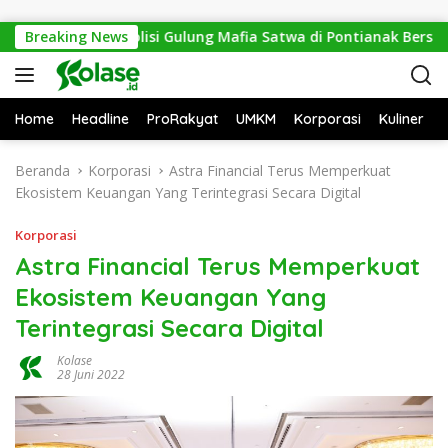
Langsung ke konten
 Sesat, Polisi Gulung Mafia Satwa di Pontianak Bersama Seteng
Breaking News
Home
Headline
ProRakyat
UMKM
Korporasi
Kuliner
Beranda
Korporasi
Astra Financial Terus Memperkuat
Ekosistem Keuangan Yang Terintegrasi Secara Digital
Korporasi
Astra Financial Terus Memperkuat
Ekosistem Keuangan Yang
Terintegrasi Secara Digital
Kolase
28 Juni 2022