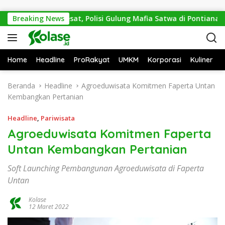
Langsung ke konten
Demi Mitos Sesat, Polisi Gulung Mafia Satwa di Pontianak Bers
Breaking News
Home
Headline
ProRakyat
UMKM
Korporasi
Kuliner
Beranda
Headline
Agroeduwisata Komitmen Faperta Untan
Kembangkan Pertanian
Headline
,
Pariwisata
Agroeduwisata Komitmen Faperta
Untan Kembangkan Pertanian
Soft Launching Pembangunan Agroeduwisata di Faperta
Untan
Kolase
12 Maret 2022