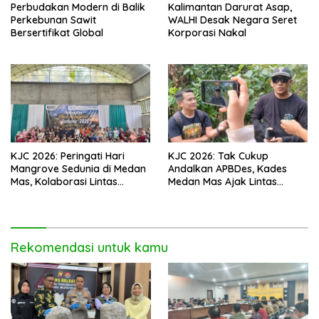
Perbudakan Modern di Balik
Kalimantan Darurat Asap,
Perkebunan Sawit
WALHI Desak Negara Seret
Bersertifikat Global
Korporasi Nakal
KJC 2026: Peringati Hari
KJC 2026: Tak Cukup
Mangrove Sedunia di Medan
Andalkan APBDes, Kades
Mas, Kolaborasi Lintas
Medan Mas Ajak Lintas
Elemen Tegaskan Pentingnya
Elemen Bersatu Jaga
Jaga Benteng Pesisir Kalbar
Kawasan Mangrove
Rekomendasi untuk kamu