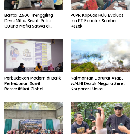
Bantai 2.600 Trenggiling
PUPR Kapuas Hulu Evaluasi
Demi Mitos Sesat, Polisi
Izin PT Equator Sumber
Gulung Mafia Satwa di
Rezeki
Pontianak Bersama
Setengah Ton Sisik Haram
Perbudakan Modern di Balik
Kalimantan Darurat Asap,
Perkebunan Sawit
WALHI Desak Negara Seret
Bersertifikat Global
Korporasi Nakal