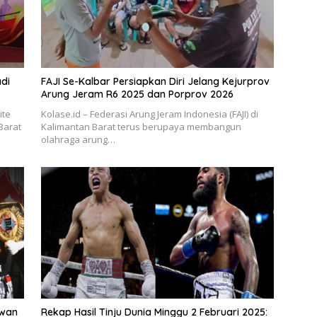
di
FAJI Se-Kalbar Persiapkan Diri Jelang Kejurprov
Arung Jeram R6 2025 dan Porprov 2026
ite
Kolase.id – Federasi Arung Jeram Indonesia (FAJI) di
Barat
Kalimantan Barat terus berupaya membangun
olahraga arung…
awan
Rekap Hasil Tinju Dunia Minggu 2 Februari 2025: