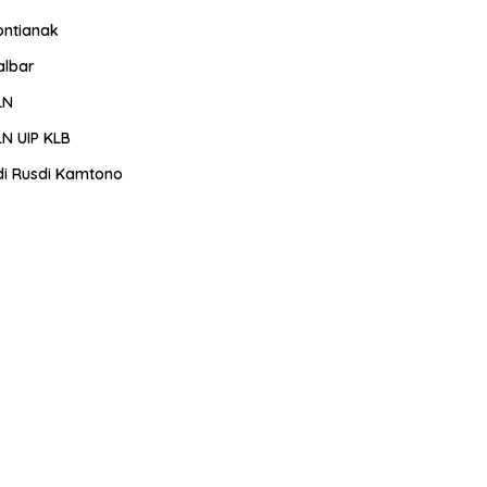
ontianak
albar
LN
LN UIP KLB
di Rusdi Kamtono