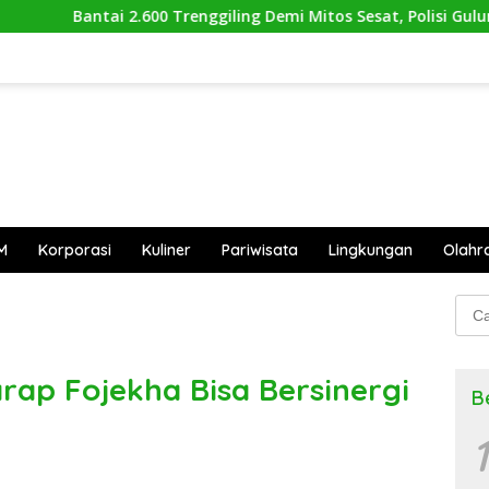
00 Trenggiling Demi Mitos Sesat, Polisi Gulung Mafia Satwa di
M
Korporasi
Kuliner
Pariwisata
Lingkungan
Olahr
Cari
untu
ap Fojekha Bisa Bersinergi
B
1