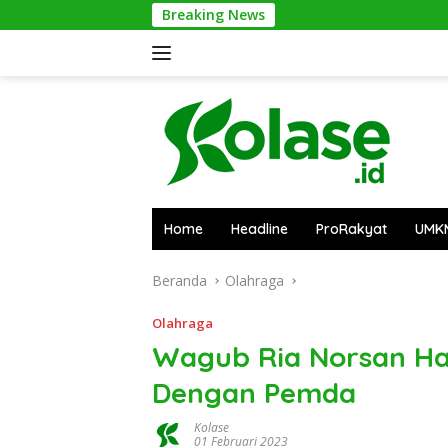
Langsung
Breaking News
Bantai 2.6
ke
konten
Home
Headline
ProRakyat
UMK
Beranda
Olahraga
Olahraga
Wagub Ria Norsan Har
Dengan Pemda
Kolase
01 Februari 2023