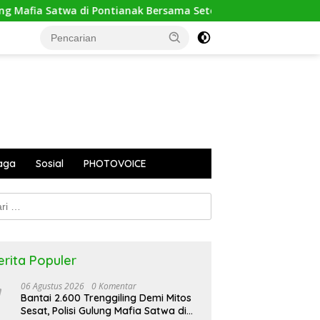
 Pontianak Bersama Setengah Ton Sisik Haram
PUPR Kapu
aga
Sosial
PHOTOVOICE
k:
erita Populer
06 Agustus 2026
0 Komentar
Bantai 2.600 Trenggiling Demi Mitos
Sesat, Polisi Gulung Mafia Satwa di