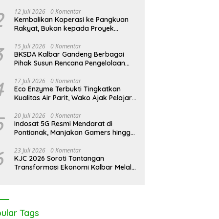
Pontianak Bersama Setengah Ton
Sisik Haram
2
12 Juli 2026
0 Komentar
Kembalikan Koperasi ke Pangkuan
Rakyat, Bukan kepada Proyek
Negara
3
15 Juli 2026
0 Komentar
BKSDA Kalbar Gandeng Berbagai
Pihak Susun Rencana Pengelolaan
Jangka Panjang Cagar Alam
Karimata 2027-2036
4
17 Juli 2026
0 Komentar
Eco Enzyme Terbukti Tingkatkan
Kualitas Air Parit, Wako Ajak Pelajar
Peduli Lingkungan
5
20 Juli 2026
0 Komentar
Indosat 5G Resmi Mendarat di
Pontianak, Manjakan Gamers hingga
Pemburu AI
6
23 Juli 2026
0 Komentar
KJC 2026 Soroti Tantangan
Transformasi Ekonomi Kalbar Melalui
Sinergi Industri dan Ekonomi Hijau
ular Tags