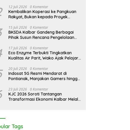
Pontianak Bersama Setengah Ton
antan Darurat Asap,
KJC 2026: Peringati Hari
K
Sisik Haram
2
12 Juli 2026
0 Komentar
I Desak Negara Seret
Mangrove Sedunia di Medan
A
Kembalikan Koperasi ke Pangkuan
rasi Nakal
Mas, Kolaborasi Lintas Elemen
A
Rakyat, Bukan kepada Proyek
Tegaskan Pentingnya Jaga
J
Negara
Benteng Pesisir Kalbar
3
15 Juli 2026
0 Komentar
BKSDA Kalbar Gandeng Berbagai
Pihak Susun Rencana Pengelolaan
Jangka Panjang Cagar Alam
Karimata 2027-2036
4
17 Juli 2026
0 Komentar
Eco Enzyme Terbukti Tingkatkan
Kualitas Air Parit, Wako Ajak Pelajar
Peduli Lingkungan
5
20 Juli 2026
0 Komentar
Indosat 5G Resmi Mendarat di
Pontianak, Manjakan Gamers hingga
Pemburu AI
6
23 Juli 2026
0 Komentar
KJC 2026 Soroti Tantangan
Transformasi Ekonomi Kalbar Melalui
Sinergi Industri dan Ekonomi Hijau
ular Tags