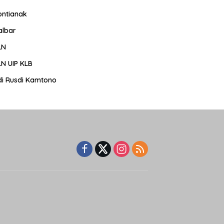
ontianak
albar
LN
LN UIP KLB
di Rusdi Kamtono