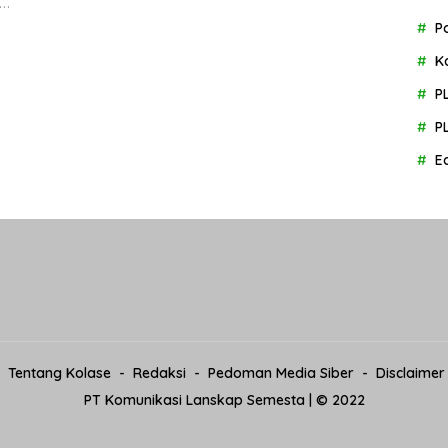
h…
P
K
P
P
E
Tentang Kolase
Redaksi
Pedoman Media Siber
Disclaimer
PT Komunikasi Lanskap Semesta | © 2022