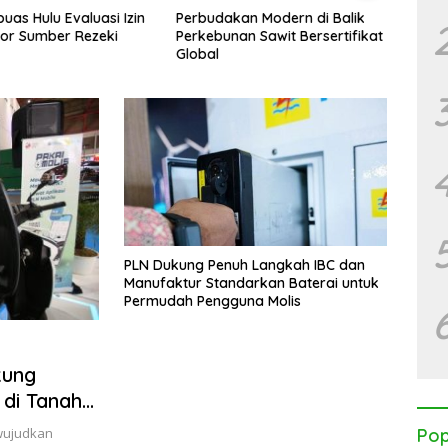
uas Hulu Evaluasi Izin
Perbudakan Modern di Balik
Kalim
or Sumber Rezeki
Perkebunan Sawit Bersertifikat
WALH
Global
Korpo
PLN Dukung Penuh Langkah IBC dan
Manufaktur Standarkan Baterai untuk
Permudah Pengguna Molis
kung
 di Tanah
ewujudkan
Pop