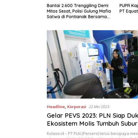
ari Limbah Jadi
Bantai 2.600 Trenggiling Demi
PUPR Kap
rga Desa Medan
Mitos Sesat, Polisi Gulung Mafia
PT Equat
ampah Plastik dan
Satwa di Pontianak Bersama
ng Hingga Tembus
Setengah Ton Sisik Haram
Headline
,
Korporasi
22 Mei 2023
Gelar PEVS 2023: PLN Siap Du
Ekosistem Molis Tumbuh Subur
Air
Kolase.id – PT PLN (Persero) terus berupaya m