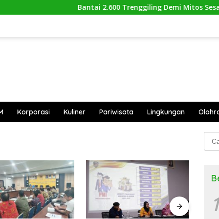
Bantai 2.600 Trenggiling Demi Mitos Sesat, P
M
Korporasi
Kuliner
Pariwisata
Lingkungan
Olahr
Cari
untu
B
1