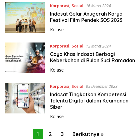
Korporasi
,
Sosial
16 Maret 2024
Indosat Gelar Anugerah Karya
Festival Film Pendek SOS 2023
Kolase
Korporasi
,
Sosial
12 Maret 2024
Gaya Khas Indosat Berbagi
Keberkahan di Bulan Suci Ramadan
Kolase
Korporasi
,
Sosial
05 Desember 2023
Indosat Tingkatkan Kompetensi
Talenta Digital dalam Keamanan
Siber
Kolase
P
1
2
3
Berikutnya »