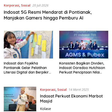
Korporasi
,
Sosial
20 Juli 2026
Indosat 5G Resmi Mendarat di Pontianak,
Manjakan Gamers hingga Pemburu AI
Indosat dan Fojekha
Konsisten Bagikan Dividen,
Pontianak Gelar Pelatihan
Indosat Ooredoo Hutchison
Literasi Digital dan Berpikir
Perkuat Penciptaan Nilai
Kritis di Era AI
Jangka Panjang
Korporasi
,
Sosial
14 Maret 2025
Indosat Perkuat Ekonomi Marbot
Masjid
Kolase