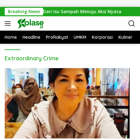
Langsung ke konten
Waste Expo 2026: Dari Isu Sampah Menuju Aksi Nyata
Breaking News
Home
Headline
ProRakyat
UMKM
Korporasi
Kuliner
Extraordinary Crime