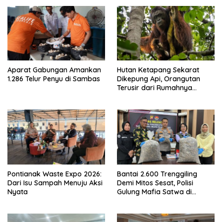
Aparat Gabungan Amankan
Hutan Ketapang Sekarat
1.286 Telur Penyu di Sambas
Dikepung Api, Orangutan
Terusir dari Rumahnya
Sendiri
Pontianak Waste Expo 2026:
Bantai 2.600 Trenggiling
Dari Isu Sampah Menuju Aksi
Demi Mitos Sesat, Polisi
Nyata
Gulung Mafia Satwa di
Pontianak Bersama
Setengah Ton Sisik Haram