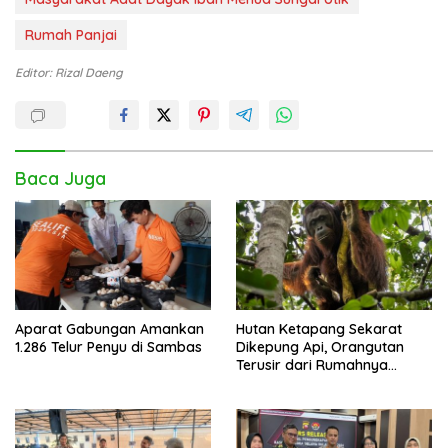
Rumah Panjai
Editor: Rizal Daeng
Baca Juga
Aparat Gabungan Amankan
Hutan Ketapang Sekarat
1.286 Telur Penyu di Sambas
Dikepung Api, Orangutan
Terusir dari Rumahnya
Sendiri