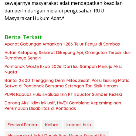
sewajarnya masyarakat adat mendapatkan keadilan
dan perlindungan melalui pengesahan RUU
Masyarakat Hukum Adat.*
Berita Terkait
Aparat Gabungan Amankan 1.286 Telur Penyu di Sambas
Hutan Ketapang Sekarat Dikepung Api, Orangutan Terusir dari
Rumahnya Sendiri
Pontianak Waste Expo 2026: Dari Isu Sampah Menuju Aksi
Nyata
Bantai 2.600 Trenggiling Demi Mitos Sesat, Polisi Gulung Mafia
Satwa di Pontianak Bersama Setengah Ton Sisik Haram
PUPR Kapuas Hulu Evaluasi Izin PT Equator Sumber Rezeki
Dorong Aksi Iklim Inklusif, HWDI Gembleng Kepemimpinan
Perempuan Disabilitas di Pontianak
Festival Rimba
Kalbar
kapuas hulu
Masyarakat Adat Dayak Iban Menua Sungai Utik