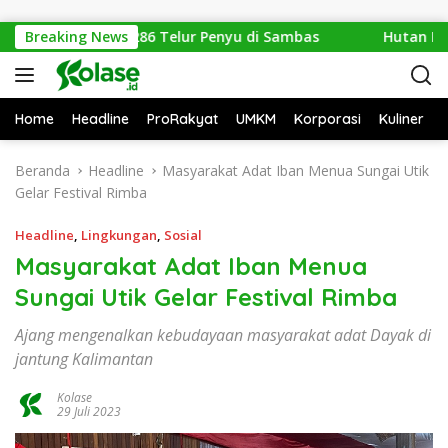
Langsung ke konten
nkan 1.286 Telur Penyu di Sambas
Breaking News
Hutan Ketapang Sek
Home
Headline
ProRakyat
UMKM
Korporasi
Kuliner
Beranda
Headline
Masyarakat Adat Iban Menua Sungai Utik
Gelar Festival Rimba
Headline
,
Lingkungan
,
Sosial
Masyarakat Adat Iban Menua
Sungai Utik Gelar Festival Rimba
Ajang mengenalkan kebudayaan masyarakat adat Dayak di
jantung Kalimantan
Kolase
29 Juli 2023