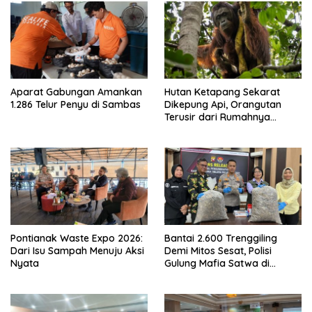
Aparat Gabungan Amankan
Hutan Ketapang Sekarat
1.286 Telur Penyu di Sambas
Dikepung Api, Orangutan
Terusir dari Rumahnya
Sendiri
Pontianak Waste Expo 2026:
Bantai 2.600 Trenggiling
Dari Isu Sampah Menuju Aksi
Demi Mitos Sesat, Polisi
Nyata
Gulung Mafia Satwa di
Pontianak Bersama
Setengah Ton Sisik Haram