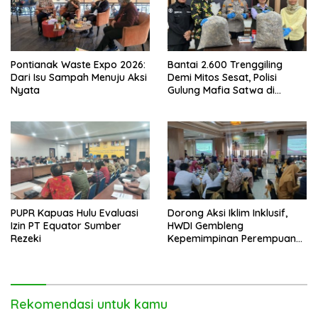
Pontianak Waste Expo 2026:
Bantai 2.600 Trenggiling
Dari Isu Sampah Menuju Aksi
Demi Mitos Sesat, Polisi
Nyata
Gulung Mafia Satwa di
Pontianak Bersama
Setengah Ton Sisik Haram
PUPR Kapuas Hulu Evaluasi
Dorong Aksi Iklim Inklusif,
Izin PT Equator Sumber
HWDI Gembleng
Rezeki
Kepemimpinan Perempuan
Disabilitas di Pontianak
Rekomendasi untuk kamu