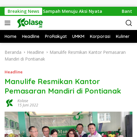
Langsung ke konten
026: Dari Isu Sampah Menuju Aksi Nyata
Breaking News
Bantai 2.600 
Home
Headline
ProRakyat
UMKM
Korporasi
Kuliner
Beranda
Headline
Manulife Resmikan Kantor Pemasaran
Mandiri di Pontianak
Headline
Manulife Resmikan Kantor
Pemasaran Mandiri di Pontianak
Kolase
15 Juni 2022