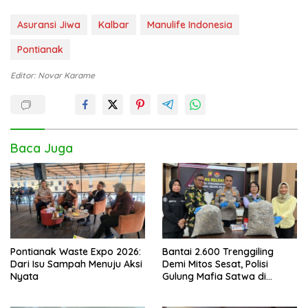
Asuransi Jiwa
Kalbar
Manulife Indonesia
Pontianak
Editor: Novar Karame
Baca Juga
Pontianak Waste Expo 2026:
Bantai 2.600 Trenggiling
Dari Isu Sampah Menuju Aksi
Demi Mitos Sesat, Polisi
Nyata
Gulung Mafia Satwa di
Pontianak Bersama
Setengah Ton Sisik Haram