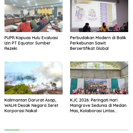
PUPR Kapuas Hulu Evaluasi
Perbudakan Modern di Balik
Izin PT Equator Sumber
Perkebunan Sawit
Rezeki
Bersertifikat Global
Kalimantan Darurat Asap,
KJC 2026: Peringati Hari
WALHI Desak Negara Seret
Mangrove Sedunia di Medan
Korporasi Nakal
Mas, Kolaborasi Lintas
Elemen Tegaskan Pentingnya
Jaga Benteng Pesisir Kalbar