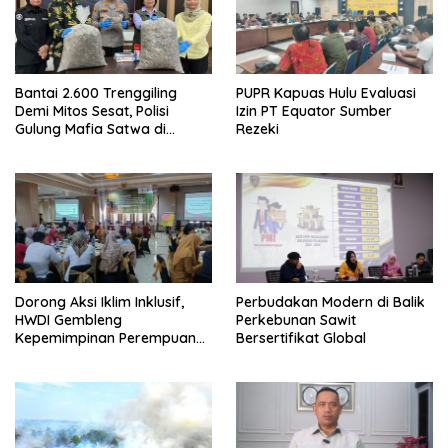
Bantai 2.600 Trenggiling
PUPR Kapuas Hulu Evaluasi
Demi Mitos Sesat, Polisi
Izin PT Equator Sumber
Gulung Mafia Satwa di
Rezeki
Pontianak Bersama
Setengah Ton Sisik Haram
Dorong Aksi Iklim Inklusif,
Perbudakan Modern di Balik
HWDI Gembleng
Perkebunan Sawit
Kepemimpinan Perempuan
Bersertifikat Global
Disabilitas di Pontianak