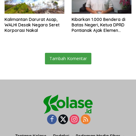
Kalimantan Darurat Asap,
Kibarkan 1.000 Bendera di
WALHI Desak Negara Seret
Batas Negeri, Ketua DPRD
Korporasi Nakal
Pontianak Ajak Elemen
Bangsa Sukseskan Ekspedisi
Merah Putih 2026
Tambah Komentar
Tentang Kolase
Redaksi
Pedoman Media Siber