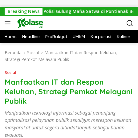
Langsung ke konten
 Mitos Sesat, Polisi Gulung Mafia Satwa di Pontianak Bersama 
Breaking News
Home
Headline
ProRakyat
UMKM
Korporasi
Kuliner
Beranda
Sosial
Manfaatkan IT dan Respon Keluhan,
Strategi Pemkot Melayani Publik
Sosial
Manfaatkan IT dan Respon
Keluhan, Strategi Pemkot Melayani
Publik
Manfaatkan teknologi informasi sebagai penunjang
optimalisasi pelayanan publik sekaligus merespon keluhan
masyarakat untuk segera ditindaklanjuti sebagai bahan
evaluasi.