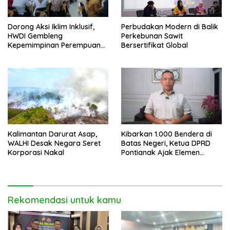
Dorong Aksi Iklim Inklusif,
Perbudakan Modern di Balik
HWDI Gembleng
Perkebunan Sawit
Kepemimpinan Perempuan
Bersertifikat Global
Disabilitas di Pontianak
Kalimantan Darurat Asap,
Kibarkan 1.000 Bendera di
WALHI Desak Negara Seret
Batas Negeri, Ketua DPRD
Korporasi Nakal
Pontianak Ajak Elemen
Bangsa Sukseskan Ekspedisi
Merah Putih 2026
Rekomendasi untuk kamu