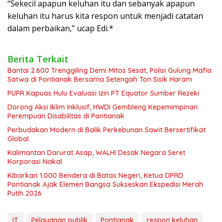
“Sekecil apapun keluhan itu dan sebanyak apapun
keluhan itu harus kita respon untuk menjadi catatan
dalam perbaikan,” ucap Edi.*
Berita Terkait
Bantai 2.600 Trenggiling Demi Mitos Sesat, Polisi Gulung Mafia
Satwa di Pontianak Bersama Setengah Ton Sisik Haram
PUPR Kapuas Hulu Evaluasi Izin PT Equator Sumber Rezeki
Dorong Aksi Iklim Inklusif, HWDI Gembleng Kepemimpinan
Perempuan Disabilitas di Pontianak
Perbudakan Modern di Balik Perkebunan Sawit Bersertifikat
Global
Kalimantan Darurat Asap, WALHI Desak Negara Seret
Korporasi Nakal
Kibarkan 1.000 Bendera di Batas Negeri, Ketua DPRD
Pontianak Ajak Elemen Bangsa Sukseskan Ekspedisi Merah
Putih 2026
IT
Pelayanan publik
Pontianak
respon keluhan