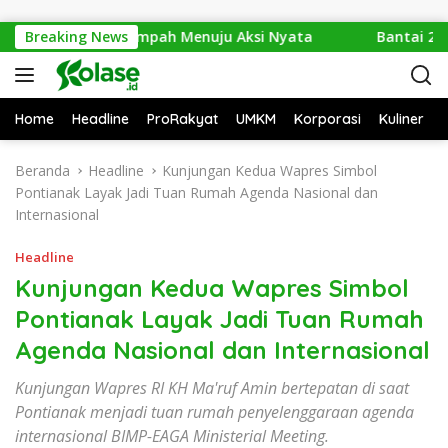
Langsung ke konten
: Dari Isu Sampah Menuju Aksi Nyata
Breaking News
Bantai 2.600 Tre
Home
Headline
ProRakyat
UMKM
Korporasi
Kuliner
Beranda
Headline
Kunjungan Kedua Wapres Simbol
Pontianak Layak Jadi Tuan Rumah Agenda Nasional dan
Internasional
Headline
Kunjungan Kedua Wapres Simbol
Pontianak Layak Jadi Tuan Rumah
Agenda Nasional dan Internasional
Kunjungan Wapres RI KH Ma'ruf Amin bertepatan di saat
Pontianak menjadi tuan rumah penyelenggaraan agenda
internasional BIMP-EAGA Ministerial Meeting.