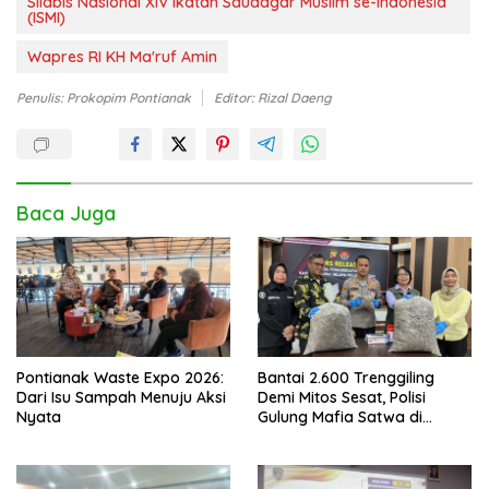
Silabis Nasional XIV Ikatan Saudagar Muslim se-Indonesia
(ISMI)
Wapres RI KH Ma'ruf Amin
Penulis: Prokopim Pontianak
Editor: Rizal Daeng
Baca Juga
Pontianak Waste Expo 2026:
Bantai 2.600 Trenggiling
Dari Isu Sampah Menuju Aksi
Demi Mitos Sesat, Polisi
Nyata
Gulung Mafia Satwa di
Pontianak Bersama
Setengah Ton Sisik Haram