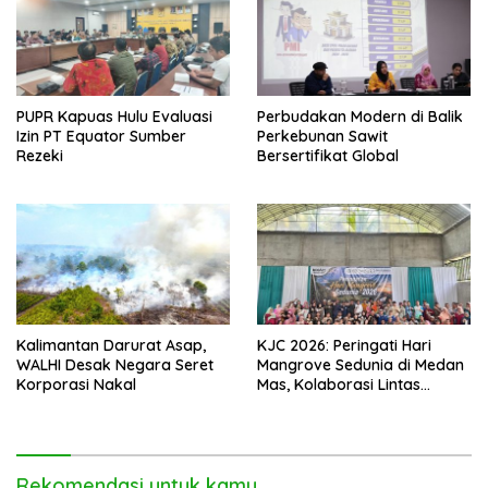
PUPR Kapuas Hulu Evaluasi
Perbudakan Modern di Balik
Izin PT Equator Sumber
Perkebunan Sawit
Rezeki
Bersertifikat Global
Kalimantan Darurat Asap,
KJC 2026: Peringati Hari
WALHI Desak Negara Seret
Mangrove Sedunia di Medan
Korporasi Nakal
Mas, Kolaborasi Lintas
Elemen Tegaskan Pentingnya
Jaga Benteng Pesisir Kalbar
Rekomendasi untuk kamu