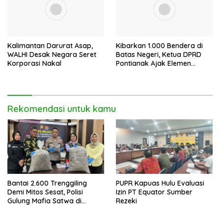
Kalimantan Darurat Asap,
Kibarkan 1.000 Bendera di
WALHI Desak Negara Seret
Batas Negeri, Ketua DPRD
Korporasi Nakal
Pontianak Ajak Elemen
Bangsa Sukseskan Ekspedisi
Merah Putih 2026
Rekomendasi untuk kamu
Bantai 2.600 Trenggiling
PUPR Kapuas Hulu Evaluasi
Demi Mitos Sesat, Polisi
Izin PT Equator Sumber
Gulung Mafia Satwa di
Rezeki
Pontianak Bersama
Setengah Ton Sisik Haram