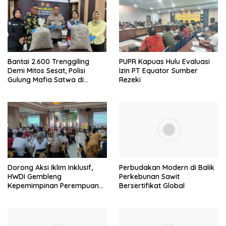
Bantai 2.600 Trenggiling
PUPR Kapuas Hulu Evaluasi
Demi Mitos Sesat, Polisi
Izin PT Equator Sumber
Gulung Mafia Satwa di
Rezeki
Pontianak Bersama
Setengah Ton Sisik Haram
Dorong Aksi Iklim Inklusif,
Perbudakan Modern di Balik
HWDI Gembleng
Perkebunan Sawit
Kepemimpinan Perempuan
Bersertifikat Global
Disabilitas di Pontianak