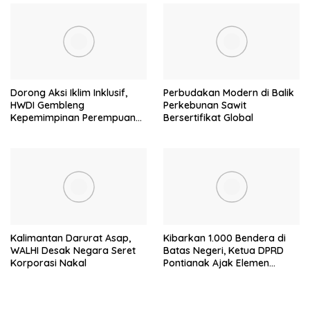
Dorong Aksi Iklim Inklusif,
Perbudakan Modern di Balik
HWDI Gembleng
Perkebunan Sawit
Kepemimpinan Perempuan
Bersertifikat Global
Disabilitas di Pontianak
Kalimantan Darurat Asap,
Kibarkan 1.000 Bendera di
WALHI Desak Negara Seret
Batas Negeri, Ketua DPRD
Korporasi Nakal
Pontianak Ajak Elemen
Bangsa Sukseskan Ekspedisi
Merah Putih 2026