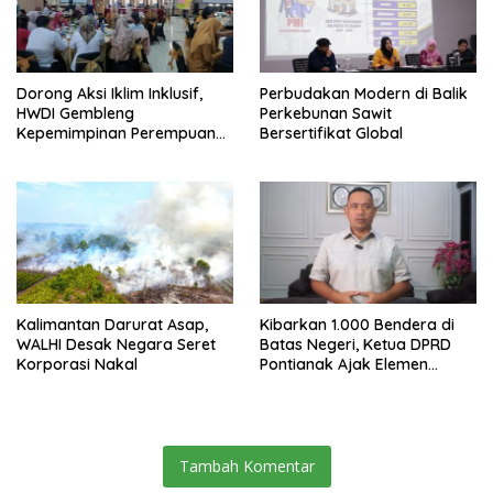
Dorong Aksi Iklim Inklusif,
Perbudakan Modern di Balik
HWDI Gembleng
Perkebunan Sawit
Kepemimpinan Perempuan
Bersertifikat Global
Disabilitas di Pontianak
Kalimantan Darurat Asap,
Kibarkan 1.000 Bendera di
WALHI Desak Negara Seret
Batas Negeri, Ketua DPRD
Korporasi Nakal
Pontianak Ajak Elemen
Bangsa Sukseskan Ekspedisi
Merah Putih 2026
Tambah Komentar