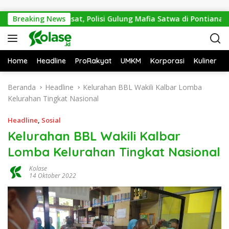
Langsung ke konten
emi Mitos Sesat, Polisi Gulung Mafia Satwa di Pontianak Bersa
Breaking News
Home
Headline
ProRakyat
UMKM
Korporasi
Kuliner
Beranda
Headline
Kelurahan BBL Wakili Kalbar Lomba
Kelurahan Tingkat Nasional
Headline
,
Sosial
Kelurahan BBL Wakili Kalbar
Lomba Kelurahan Tingkat Nasional
Kolase
14 Oktober 2022