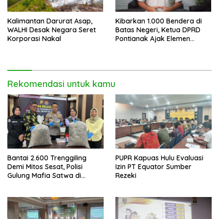
Kalimantan Darurat Asap,
Kibarkan 1.000 Bendera di
WALHI Desak Negara Seret
Batas Negeri, Ketua DPRD
Korporasi Nakal
Pontianak Ajak Elemen
Bangsa Sukseskan Ekspedisi
Merah Putih 2026
Rekomendasi untuk kamu
Bantai 2.600 Trenggiling
PUPR Kapuas Hulu Evaluasi
Demi Mitos Sesat, Polisi
Izin PT Equator Sumber
Gulung Mafia Satwa di
Rezeki
Pontianak Bersama
Setengah Ton Sisik Haram