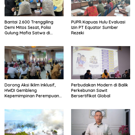
Bantai 2.600 Trenggiling
PUPR Kapuas Hulu Evaluasi
Demi Mitos Sesat, Polisi
Izin PT Equator Sumber
Gulung Mafia Satwa di
Rezeki
Pontianak Bersama
Setengah Ton Sisik Haram
Dorong Aksi Iklim Inklusif,
Perbudakan Modern di Balik
HWDI Gembleng
Perkebunan Sawit
Kepemimpinan Perempuan
Bersertifikat Global
Disabilitas di Pontianak