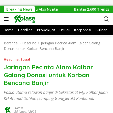
Langsung ke konten
Sampah Menuju Aksi Nyata
Breaking News
Bantai 2.600 Trenggiling Dem
Home
Headline
ProRakyat
UMKM
Korporasi
Kuliner
Beranda
Headline
Jaringan Pecinta Alam Kalbar Galang
Donasi untuk Korban Bencana Banjir
Headline
,
Sosial
Jaringan Pecinta Alam Kalbar
Galang Donasi untuk Korban
Bencana Banjir
Posko utama relawan banjir di Sekretariat FAJI Kalbar Jalan
KH Ahmad Dahlan (samping Gang Jeruk) Pontianak
Kolase
25 Januari 2025