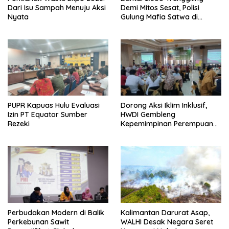
Dari Isu Sampah Menuju Aksi
Demi Mitos Sesat, Polisi
Nyata
Gulung Mafia Satwa di
Pontianak Bersama
Setengah Ton Sisik Haram
PUPR Kapuas Hulu Evaluasi
Dorong Aksi Iklim Inklusif,
Izin PT Equator Sumber
HWDI Gembleng
Rezeki
Kepemimpinan Perempuan
Disabilitas di Pontianak
Perbudakan Modern di Balik
Kalimantan Darurat Asap,
Perkebunan Sawit
WALHI Desak Negara Seret