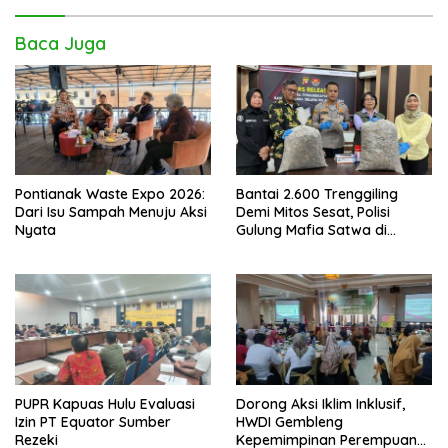
Baca Juga
Pontianak Waste Expo 2026:
Bantai 2.600 Trenggiling
Dari Isu Sampah Menuju Aksi
Demi Mitos Sesat, Polisi
Nyata
Gulung Mafia Satwa di
Pontianak Bersama
Setengah Ton Sisik Haram
PUPR Kapuas Hulu Evaluasi
Dorong Aksi Iklim Inklusif,
Izin PT Equator Sumber
HWDI Gembleng
Rezeki
Kepemimpinan Perempuan