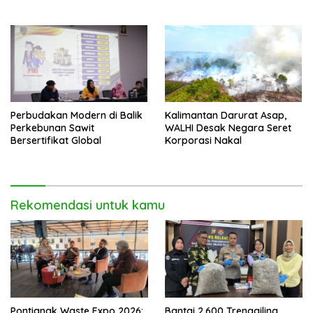
Disabilitas di Pontianak
Perbudakan Modern di Balik
Kalimantan Darurat Asap,
Perkebunan Sawit
WALHI Desak Negara Seret
Bersertifikat Global
Korporasi Nakal
Rekomendasi untuk kamu
Pontianak Waste Expo 2026:
Bantai 2.600 Trenggiling