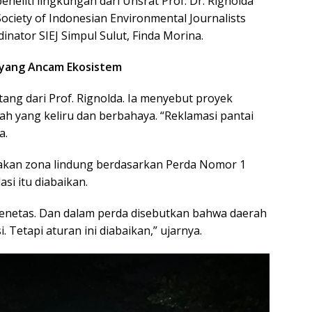
eliti lingkungan dari Unsrat Prof. Dr. Rignolda
ociety of Indonesian Environmental Journalists
dinator SIEJ Simpul Sulut, Finda Morina.
” yang Ancam Ekosistem
datang dari Prof. Rignolda. Ia menyebut proyek
h yang keliru dan berbahaya. “Reklamasi pantai
a.
kan zona lindung berdasarkan Perda Nomor 1
i itu diabaikan.
menetas. Dan dalam perda disebutkan bahwa daerah
i. Tetapi aturan ini diabaikan,” ujarnya.