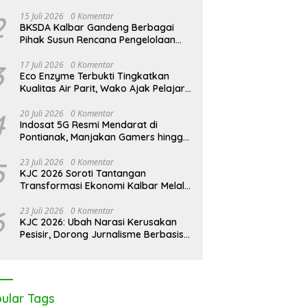
2
15 Juli 2026
0 Komentar
BKSDA Kalbar Gandeng Berbagai
Pihak Susun Rencana Pengelolaan
Jangka Panjang Cagar Alam
Karimata 2027-2036
3
17 Juli 2026
0 Komentar
Eco Enzyme Terbukti Tingkatkan
Kualitas Air Parit, Wako Ajak Pelajar
Peduli Lingkungan
4
20 Juli 2026
0 Komentar
Indosat 5G Resmi Mendarat di
Pontianak, Manjakan Gamers hingga
Pemburu AI
5
23 Juli 2026
0 Komentar
KJC 2026 Soroti Tantangan
Transformasi Ekonomi Kalbar Melalui
Sinergi Industri dan Ekonomi Hijau
6
23 Juli 2026
0 Komentar
KJC 2026: Ubah Narasi Kerusakan
Pesisir, Dorong Jurnalisme Berbasis
Solusi
ular Tags