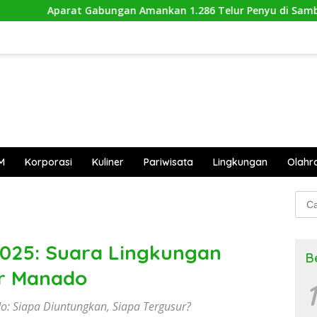
t Gabungan Amankan 1.286 Telur Penyu di Sambas
Hut
M
Korporasi
Kuliner
Pariwisata
Lingkungan
Olahr
Cari
untu
2025: Suara Lingkungan
B
ir Manado
1
: Siapa Diuntungkan, Siapa Tergusur?