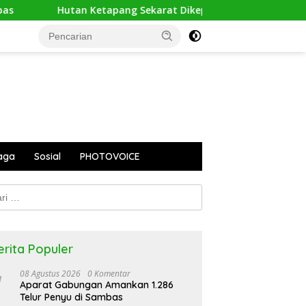
an Ketapang Sekarat Dikepung Api, Orangutan Terusir dari Ru
aga
Sosial
PHOTOVOICE
k:
erita Populer
08 Agustus 2026
0 Komentar
Aparat Gabungan Amankan 1.286
Telur Penyu di Sambas