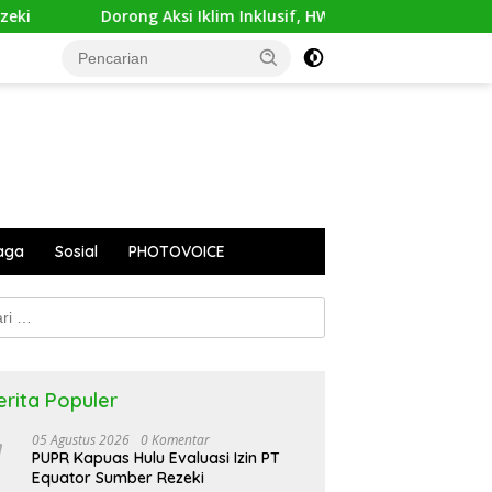
Aksi Iklim Inklusif, HWDI Gembleng Kepemimpinan Perempuan Di
aga
Sosial
PHOTOVOICE
k:
erita Populer
05 Agustus 2026
0 Komentar
PUPR Kapuas Hulu Evaluasi Izin PT
Equator Sumber Rezeki