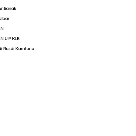
ontianak
albar
LN
LN UIP KLB
di Rusdi Kamtono