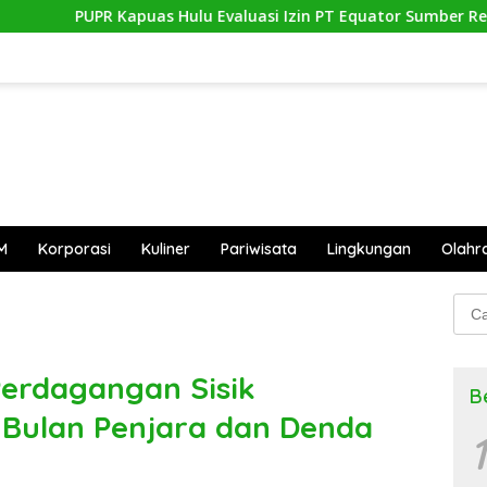
s Hulu Evaluasi Izin PT Equator Sumber Rezeki
Dorong 
M
Korporasi
Kuliner
Pariwisata
Lingkungan
Olahr
Cari
untu
Perdagangan Sisik
B
3 Bulan Penjara dan Denda
1