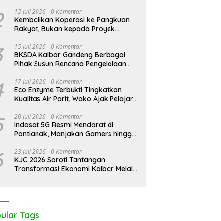
2
12 Juli 2026
0 Komentar
Kembalikan Koperasi ke Pangkuan
Rakyat, Bukan kepada Proyek
Negara
3
15 Juli 2026
0 Komentar
BKSDA Kalbar Gandeng Berbagai
Pihak Susun Rencana Pengelolaan
Jangka Panjang Cagar Alam
Karimata 2027-2036
4
17 Juli 2026
0 Komentar
Eco Enzyme Terbukti Tingkatkan
Kualitas Air Parit, Wako Ajak Pelajar
Peduli Lingkungan
5
20 Juli 2026
0 Komentar
Indosat 5G Resmi Mendarat di
Pontianak, Manjakan Gamers hingga
Pemburu AI
6
23 Juli 2026
0 Komentar
KJC 2026 Soroti Tantangan
Transformasi Ekonomi Kalbar Melalui
Sinergi Industri dan Ekonomi Hijau
ular Tags