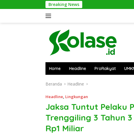
Langsung
Breaking News
PUPR Kapua
ke
konten
Home
Headline
ProRakyat
UMK
Beranda
Headline
Headline
,
Lingkungan
Jaksa Tuntut Pelaku 
Trenggiling 3 Tahun 
Rp1 Miliar