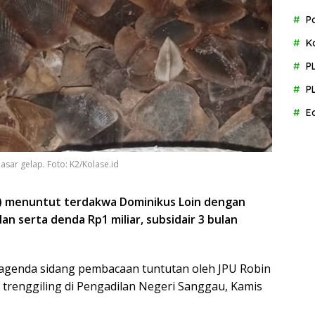
P
K
P
P
E
pasar gelap. Foto: K2/Kolase.id
U) menuntut terdakwa Dominikus Loin dengan
n serta denda Rp1 miliar, subsidair 3 bulan
agenda sidang pembacaan tuntutan oleh JPU Robin
trenggiling di Pengadilan Negeri Sanggau, Kamis