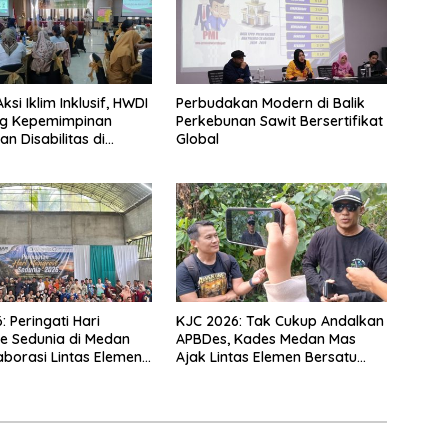
si Iklim Inklusif, HWDI
Perbudakan Modern di Balik
g Kepemimpinan
Perkebunan Sawit Bersertifikat
n Disabilitas di
Global
k
 Peringati Hari
KJC 2026: Tak Cukup Andalkan
e Sedunia di Medan
APBDes, Kades Medan Mas
aborasi Lintas Elemen
Ajak Lintas Elemen Bersatu
n Pentingnya Jaga
Jaga Kawasan Mangrove
Pesisir Kalbar