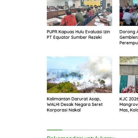
PUPR Kapuas Hulu Evaluasi Izin
Dorong Ak
PT Equator Sumber Rezeki
Gemblen
Perempua
Pontiana
Kalimantan Darurat Asap,
KJC 2026:
WALHI Desak Negara Seret
Mangrov
Korporasi Nakal
Mas, Kol
Tegaska
Benteng 