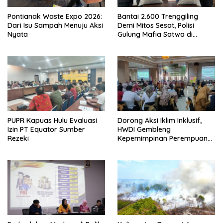
Pontianak Waste Expo 2026:
Bantai 2.600 Trenggiling
Dari Isu Sampah Menuju Aksi
Demi Mitos Sesat, Polisi
Nyata
Gulung Mafia Satwa di
Pontianak Bersama
Setengah Ton Sisik Haram
PUPR Kapuas Hulu Evaluasi
Dorong Aksi Iklim Inklusif,
Izin PT Equator Sumber
HWDI Gembleng
Rezeki
Kepemimpinan Perempuan
Disabilitas di Pontianak