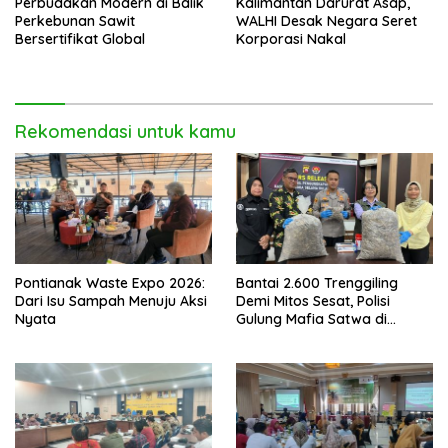
Perbudakan Modern di Balik
Kalimantan Darurat Asap,
Perkebunan Sawit
WALHI Desak Negara Seret
Bersertifikat Global
Korporasi Nakal
Rekomendasi untuk kamu
Pontianak Waste Expo 2026:
Bantai 2.600 Trenggiling
Dari Isu Sampah Menuju Aksi
Demi Mitos Sesat, Polisi
Nyata
Gulung Mafia Satwa di
Pontianak Bersama
Setengah Ton Sisik Haram