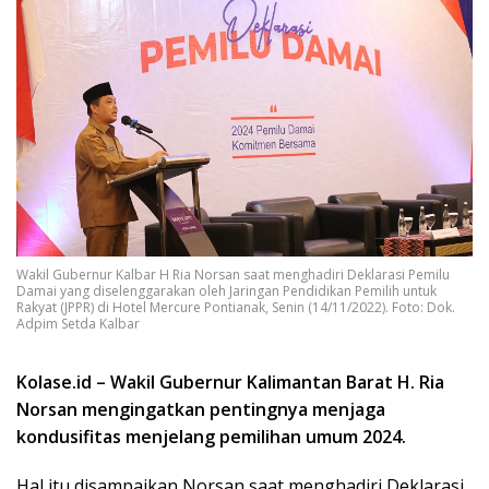
Wakil Gubernur Kalbar H Ria Norsan saat menghadiri Deklarasi Pemilu
Damai yang diselenggarakan oleh Jaringan Pendidikan Pemilih untuk
Rakyat (JPPR) di Hotel Mercure Pontianak, Senin (14/11/2022). Foto: Dok.
Adpim Setda Kalbar
Kolase.id – Wakil Gubernur Kalimantan Barat H. Ria
Norsan mengingatkan pentingnya menjaga
kondusifitas menjelang pemilihan umum 2024.
Hal itu disampaikan Norsan saat menghadiri Deklarasi