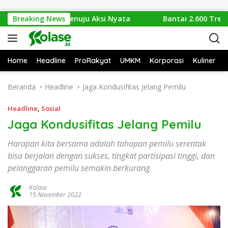
Langsung ke konten
Isu Sampah Menuju Aksi Nyata
Breaking News
Bantai 2.600 Trenggiling
Home
Headline
ProRakyat
UMKM
Korporasi
Kuliner
Beranda
Headline
Jaga Kondusifitas Jelang Pemilu
Headline
,
Sosial
Jaga Kondusifitas Jelang Pemilu
Harapan kita bersama adalah tahapan pemilu serentak
bisa berjalan dengan sukses, tingkat partisipasi tinggi, dan
pelanggaran pemilu semakin berkurang.
Kolase
15 November 2022