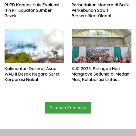
PUPR Kapuas Hulu Evaluasi
Perbudakan Modern di Balik
Izin PT Equator Sumber
Perkebunan Sawit
Rezeki
Bersertifikat Global
Kalimantan Darurat Asap,
KJC 2026: Peringati Hari
WALHI Desak Negara Seret
Mangrove Sedunia di Medan
Korporasi Nakal
Mas, Kolaborasi Lintas
Elemen Tegaskan Pentingnya
Jaga Benteng Pesisir Kalbar
Tambah Komentar