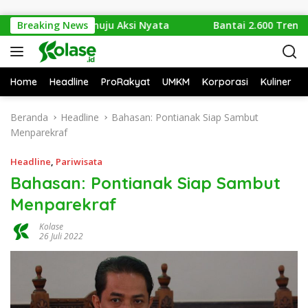
Langsung ke konten
su Sampah Menuju Aksi Nyata
Breaking News
Bantai 2.600 Trenggiling 
Home
Headline
ProRakyat
UMKM
Korporasi
Kuliner
Beranda
Headline
Bahasan: Pontianak Siap Sambut
Menparekraf
Headline
,
Pariwisata
Bahasan: Pontianak Siap Sambut
Menparekraf
Kolase
26 Juli 2022