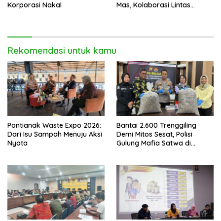
Korporasi Nakal
Mas, Kolaborasi Lintas
Elemen Tegaskan Pentingnya
Jaga Benteng Pesisir Kalbar
Rekomendasi untuk kamu
Pontianak Waste Expo 2026:
Bantai 2.600 Trenggiling
Dari Isu Sampah Menuju Aksi
Demi Mitos Sesat, Polisi
Nyata
Gulung Mafia Satwa di
Pontianak Bersama
Setengah Ton Sisik Haram