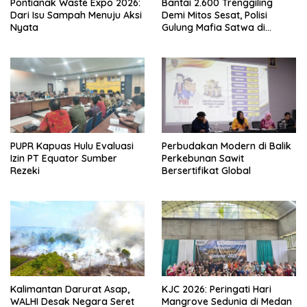
Pontianak Waste Expo 2026:
Bantai 2.600 Trenggiling
Dari Isu Sampah Menuju Aksi
Demi Mitos Sesat, Polisi
Nyata
Gulung Mafia Satwa di
Pontianak Bersama
Setengah Ton Sisik Haram
PUPR Kapuas Hulu Evaluasi
Perbudakan Modern di Balik
Izin PT Equator Sumber
Perkebunan Sawit
Rezeki
Bersertifikat Global
Kalimantan Darurat Asap,
KJC 2026: Peringati Hari
WALHI Desak Negara Seret
Mangrove Sedunia di Medan