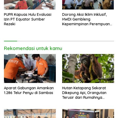
PUPR Kapuas Hulu Evaluasi
Dorong Aksi Iklim Inklusif,
Izin PT Equator Sumber
HWDI Gembleng
Rezeki
Kepemimpinan Perempuan
Disabilitas di Pontianak
Rekomendasi untuk kamu
Aparat Gabungan Amankan
Hutan Ketapang Sekarat
1.286 Telur Penyu di Sambas
Dikepung Api, Orangutan
Terusir dari Rumahnya
Sendiri