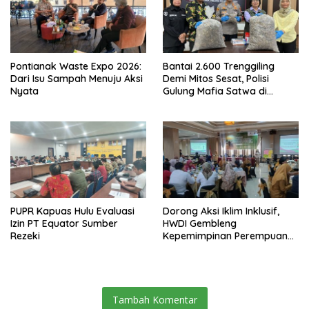
Pontianak Waste Expo 2026:
Bantai 2.600 Trenggiling
Dari Isu Sampah Menuju Aksi
Demi Mitos Sesat, Polisi
Nyata
Gulung Mafia Satwa di
Pontianak Bersama
Setengah Ton Sisik Haram
PUPR Kapuas Hulu Evaluasi
Dorong Aksi Iklim Inklusif,
Izin PT Equator Sumber
HWDI Gembleng
Rezeki
Kepemimpinan Perempuan
Disabilitas di Pontianak
Tambah Komentar