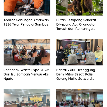
Aparat Gabungan Amankan
Hutan Ketapang Sekarat
1.286 Telur Penyu di Sambas
Dikepung Api, Orangutan
Terusir dari Rumahnya
Sendiri
Pontianak Waste Expo 2026:
Bantai 2.600 Trenggiling
Dari Isu Sampah Menuju Aksi
Demi Mitos Sesat, Polisi
Nyata
Gulung Mafia Satwa di
Pontianak Bersama
Setengah Ton Sisik Haram