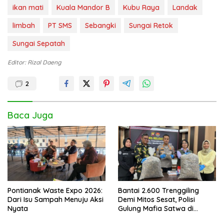
ikan mati
Kuala Mandor B
Kubu Raya
Landak
limbah
PT SMS
Sebangki
Sungai Retok
Sungai Sepatah
Editor: Rizal Daeng
2
Baca Juga
Pontianak Waste Expo 2026:
Bantai 2.600 Trenggiling
Dari Isu Sampah Menuju Aksi
Demi Mitos Sesat, Polisi
Nyata
Gulung Mafia Satwa di
Pontianak Bersama