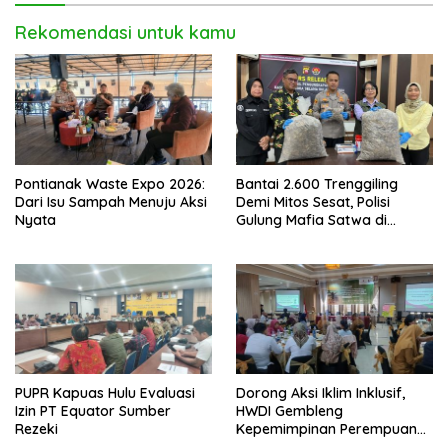
Rekomendasi untuk kamu
Pontianak Waste Expo 2026:
Bantai 2.600 Trenggiling
Dari Isu Sampah Menuju Aksi
Demi Mitos Sesat, Polisi
Nyata
Gulung Mafia Satwa di
Pontianak Bersama
Setengah Ton Sisik Haram
PUPR Kapuas Hulu Evaluasi
Dorong Aksi Iklim Inklusif,
Izin PT Equator Sumber
HWDI Gembleng
Rezeki
Kepemimpinan Perempuan
Disabilitas di Pontianak