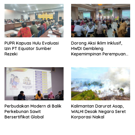
Setengah Ton Sisik Haram
PUPR Kapuas Hulu Evaluasi
Dorong Aksi Iklim Inklusif,
Izin PT Equator Sumber
HWDI Gembleng
Rezeki
Kepemimpinan Perempuan
Disabilitas di Pontianak
Perbudakan Modern di Balik
Kalimantan Darurat Asap,
Perkebunan Sawit
WALHI Desak Negara Seret
Bersertifikat Global
Korporasi Nakal