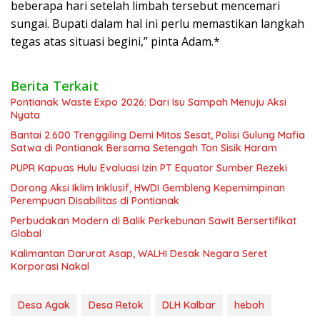
beberapa hari setelah limbah tersebut mencemari
sungai. Bupati dalam hal ini perlu memastikan langkah
tegas atas situasi begini,” pinta Adam.*
Berita Terkait
Pontianak Waste Expo 2026: Dari Isu Sampah Menuju Aksi
Nyata
Bantai 2.600 Trenggiling Demi Mitos Sesat, Polisi Gulung Mafia
Satwa di Pontianak Bersama Setengah Ton Sisik Haram
PUPR Kapuas Hulu Evaluasi Izin PT Equator Sumber Rezeki
Dorong Aksi Iklim Inklusif, HWDI Gembleng Kepemimpinan
Perempuan Disabilitas di Pontianak
Perbudakan Modern di Balik Perkebunan Sawit Bersertifikat
Global
Kalimantan Darurat Asap, WALHI Desak Negara Seret
Korporasi Nakal
Desa Agak
Desa Retok
DLH Kalbar
heboh