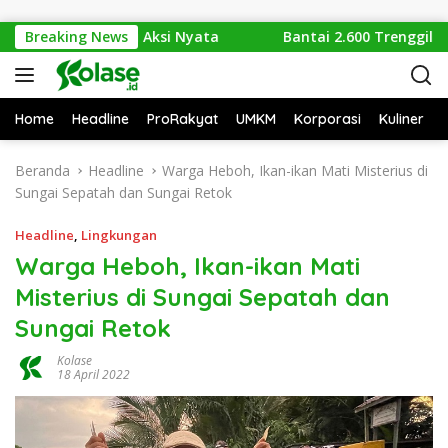
Langsung ke konten
h Menuju Aksi Nyata
Breaking News
Bantai 2.600 Trenggiling Demi Mi
Home
Headline
ProRakyat
UMKM
Korporasi
Kuliner
Beranda
Headline
Warga Heboh, Ikan-ikan Mati Misterius di
Sungai Sepatah dan Sungai Retok
Headline
,
Lingkungan
Warga Heboh, Ikan-ikan Mati
Misterius di Sungai Sepatah dan
Sungai Retok
Kolase
18 April 2022