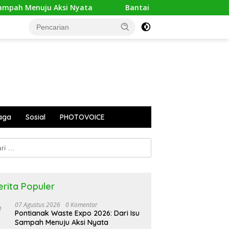
 Menuju Aksi Nyata
Bantai 2.600 Trenggiling Demi Mit
aga
Sosial
PHOTOVOICE
k:
erita Populer
07 Agustus 2026
0 Komentar
Pontianak Waste Expo 2026: Dari Isu
Sampah Menuju Aksi Nyata