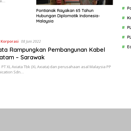
ai…
P
Pontianak Rayakan 65 Tahun
Hubungan Diplomatik Indonesia-
K
Malaysia
P
P
,
Korporasi
08 Juni 2022
E
iata Rampungkan Pembangunan Kabel
Batam – Sarawak
– PT XL Axiata Tbk (XL Axiata) dan perusahaan asal Malaysia PP
ication Sdn…