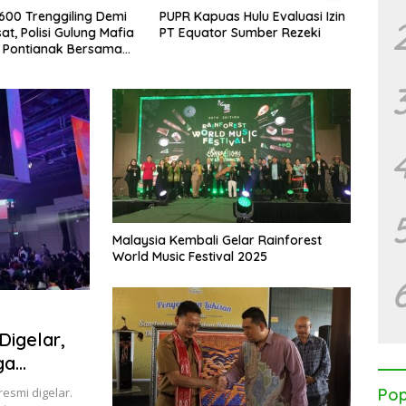
.600 Trenggiling Demi
PUPR Kapuas Hulu Evaluasi Izin
Perbu
at, Polisi Gulung Mafia
PT Equator Sumber Rezeki
Perke
 Pontianak Bersama
Globa
 Ton Sisik Haram
Malaysia Kembali Gelar Rainforest
World Music Festival 2025
Digelar,
ga
resmi digelar.
Pop