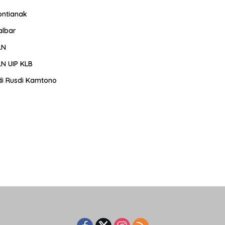
ontianak
albar
LN
LN UIP KLB
di Rusdi Kamtono