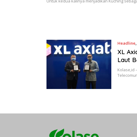
Untuk kedua kalinya menjadikan Kuching sebag
Headline
XL Ax
Laut 
Kolase,id 
Telecomun