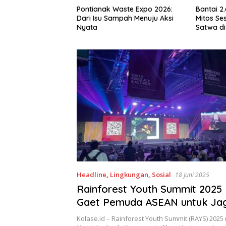
aga Benteng Pesisir
Pontianak Waste Expo 2026:
Bantai 2
ak Lingkungan,
Dari Isu Sampah Menuju Aksi
Mitos Ses
 Mas Kembangkan
Nyata
Satwa di
Mangrove
Setengah
Headline
,
Lingkungan
,
Sosial
18 Juni 2025
Rainforest Youth Summit 2025 
Gaet Pemuda ASEAN untuk Ja
Lingkungan
Kolase.id – Rainforest Youth Summit (RAYS) 2025 