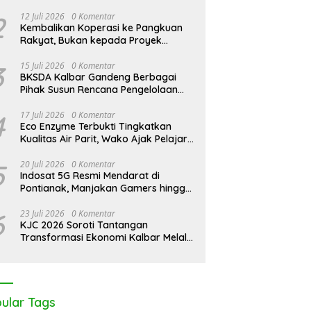
dakan Modern di Balik
Kalimantan Darurat Asap,
K
2
12 Juli 2026
0 Komentar
bunan Sawit Bersertifikat
WALHI Desak Negara Seret
M
Kembalikan Koperasi ke Pangkuan
l
Korporasi Nakal
M
Rakyat, Bukan kepada Proyek
T
Negara
B
3
15 Juli 2026
0 Komentar
BKSDA Kalbar Gandeng Berbagai
Pihak Susun Rencana Pengelolaan
Jangka Panjang Cagar Alam
Karimata 2027-2036
4
17 Juli 2026
0 Komentar
Eco Enzyme Terbukti Tingkatkan
Kualitas Air Parit, Wako Ajak Pelajar
Peduli Lingkungan
5
20 Juli 2026
0 Komentar
Indosat 5G Resmi Mendarat di
Pontianak, Manjakan Gamers hingga
Pemburu AI
6
23 Juli 2026
0 Komentar
KJC 2026 Soroti Tantangan
Transformasi Ekonomi Kalbar Melalui
Sinergi Industri dan Ekonomi Hijau
ular Tags