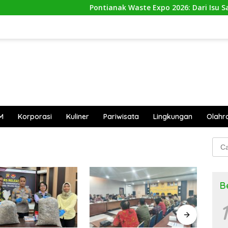
Pontianak Waste Expo 2026: Dari Isu Sampah
M
Korporasi
Kuliner
Pariwisata
Lingkungan
Olahr
Cari
untu
B
1