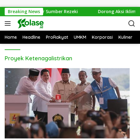
Langsung ke konten
si Izin PT Equator Sumber Rezeki
Breaking News
Dorong Aksi Iklim I
Home
Headline
ProRakyat
UMKM
Korporasi
Kuliner
Proyek Ketenagalistrikan