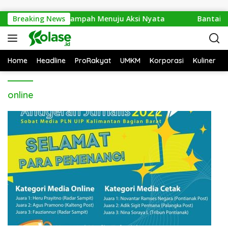
Langsung ke konten
po 2026: Dari Isu Sampah Menuju Aksi Nyata
Breaking News
Bantai 2.
Home
Headline
ProRakyat
UMKM
Korporasi
Kuliner
online