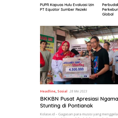
lai Mangrove Lebih
PUPR Kapuas Hulu Evaluasi Izin
Perbudak
r Kayu,
PT Equator Sumber Rezeki
Perkebun
an di Desa Medan
Global
n Ekonomi Pesisir
an
Headline
,
Sosial
28 Mei 2023
BKKBN Pusat Apresiasi Ngamal
Stunting di Pontianak
Kolase.id – Gagasan para musisi yang menggela