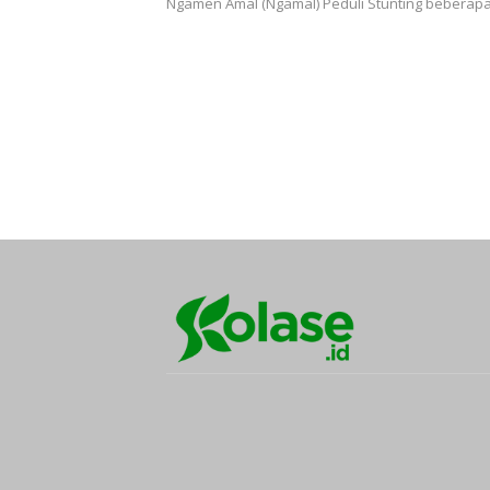
Ngamen Amal (Ngamal) Peduli Stunting beberap