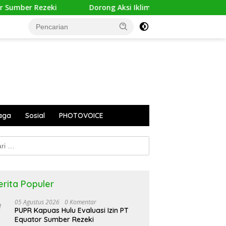
mber Rezeki
Dorong Aksi Iklim Inklusif, HWDI Gembleng
aga
Sosial
PHOTOVOICE
k:
erita Populer
05 Agustus 2026
0 Komentar
PUPR Kapuas Hulu Evaluasi Izin PT
Equator Sumber Rezeki