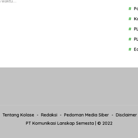
a waktu…
P
K
P
P
E
Tentang Kolase
Redaksi
Pedoman Media Siber
Disclaimer
PT Komunikasi Lanskap Semesta | © 2022