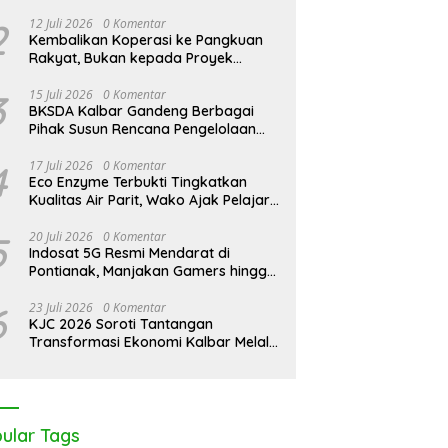
026: Peringati Hari
KJC 2026: Tak Cukup Andalkan
K
2
12 Juli 2026
0 Komentar
rove Sedunia di Medan
APBDes, Kades Medan Mas
T
Kembalikan Koperasi ke Pangkuan
Kolaborasi Lintas Elemen
Ajak Lintas Elemen Bersatu
D
Rakyat, Bukan kepada Proyek
skan Pentingnya Jaga
Jaga Kawasan Mangrove
E
Negara
ng Pesisir Kalbar
3
15 Juli 2026
0 Komentar
BKSDA Kalbar Gandeng Berbagai
Pihak Susun Rencana Pengelolaan
Jangka Panjang Cagar Alam
Karimata 2027-2036
4
17 Juli 2026
0 Komentar
Eco Enzyme Terbukti Tingkatkan
Kualitas Air Parit, Wako Ajak Pelajar
Peduli Lingkungan
5
20 Juli 2026
0 Komentar
Indosat 5G Resmi Mendarat di
Pontianak, Manjakan Gamers hingga
Pemburu AI
6
23 Juli 2026
0 Komentar
KJC 2026 Soroti Tantangan
Transformasi Ekonomi Kalbar Melalui
Sinergi Industri dan Ekonomi Hijau
ular Tags