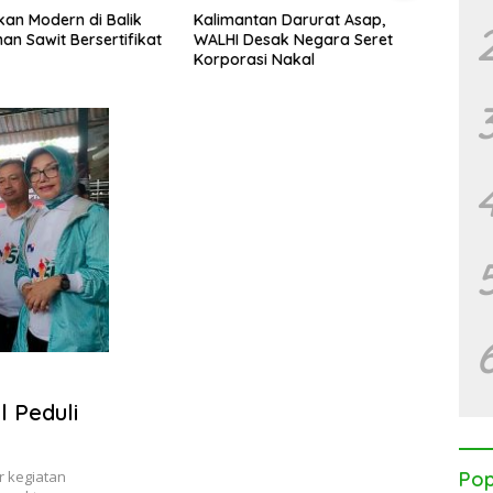
an Modern di Balik
Kalimantan Darurat Asap,
KJC 2
an Sawit Bersertifikat
WALHI Desak Negara Seret
Mang
Korporasi Nakal
Mas, 
Tega
Bente
 Peduli
r kegiatan
Pop