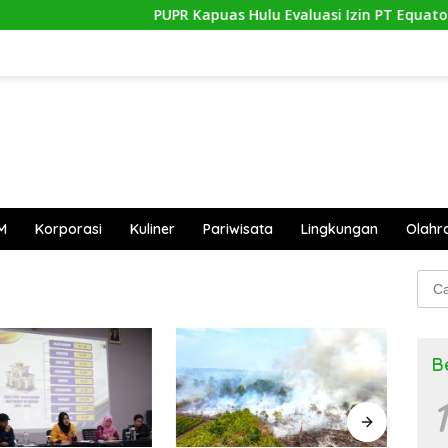
PUPR Kapuas Hulu Evaluasi Izin PT Equator Su
M
Korporasi
Kuliner
Pariwisata
Lingkungan
Olahr
Cari
untu
B
1