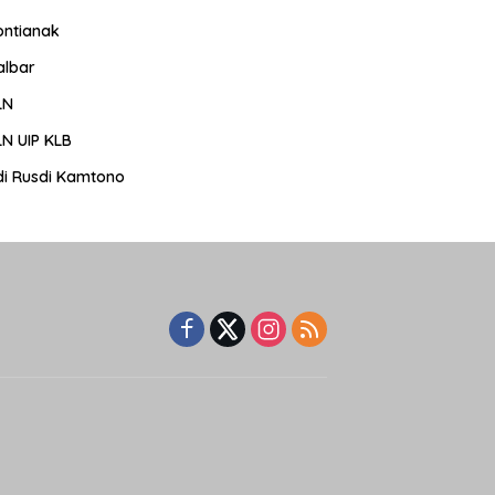
ontianak
albar
LN
LN UIP KLB
di Rusdi Kamtono