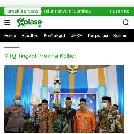
Langsung ke konten
an Amankan 1.286 Telur Penyu di Sambas
Breaking News
Hutan Ketapa
Home
Headline
ProRakyat
UMKM
Korporasi
Kuliner
MTQ Tingkat Provinsi Kalbar