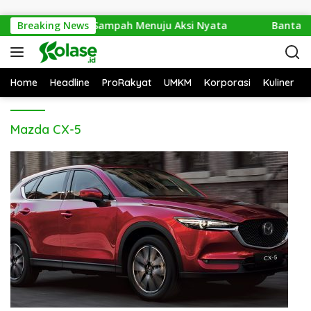
Langsung ke konten
xpo 2026: Dari Isu Sampah Menuju Aksi Nyata
Breaking News
Bantai 2.
Home
Headline
ProRakyat
UMKM
Korporasi
Kuliner
Mazda CX-5