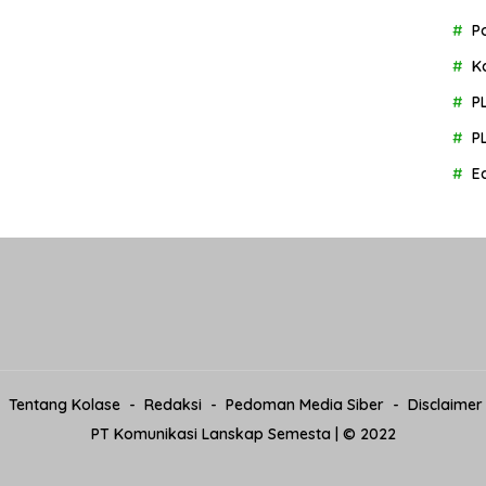
P
K
P
P
E
Tentang Kolase
Redaksi
Pedoman Media Siber
Disclaimer
PT Komunikasi Lanskap Semesta | © 2022