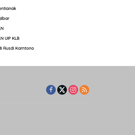
ontianak
albar
LN
LN UIP KLB
di Rusdi Kamtono