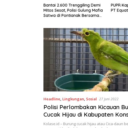
ari Limbah Jadi
Bantai 2.600 Trenggiling Demi
PUPR Kap
rga Desa Medan
Mitos Sesat, Polisi Gulung Mafia
PT Equat
ampah Plastik dan
Satwa di Pontianak Bersama
ng Hingga Tembus
Setengah Ton Sisik Haram
Headline
,
Lingkungan
,
Sosial
27 Juni 2022
Polisi Perlombakan Kicauan B
Cucak Hijau di Kabupaten Kons
Kolase.id – Burung cucak hijau atau Cica-daun b