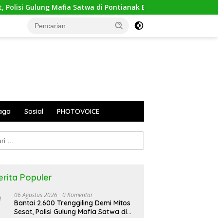
lisi Gulung Mafia Satwa di Pontianak Bersama Setengah Ton Sis
aga
Sosial
PHOTOVOICE
k:
erita Populer
06 Agustus 2026
0 Komentar
Bantai 2.600 Trenggiling Demi Mitos
Sesat, Polisi Gulung Mafia Satwa di