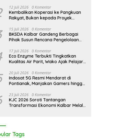
Pontianak Bersama Setengah Ton
antan Darurat Asap,
KJC 2026: Peringati Hari
K
Sisik Haram
2
12 Juli 2026
0 Komentar
I Desak Negara Seret
Mangrove Sedunia di Medan
A
Kembalikan Koperasi ke Pangkuan
rasi Nakal
Mas, Kolaborasi Lintas Elemen
A
Rakyat, Bukan kepada Proyek
Tegaskan Pentingnya Jaga
J
Negara
Benteng Pesisir Kalbar
3
15 Juli 2026
0 Komentar
BKSDA Kalbar Gandeng Berbagai
Pihak Susun Rencana Pengelolaan
Jangka Panjang Cagar Alam
Karimata 2027-2036
4
17 Juli 2026
0 Komentar
Eco Enzyme Terbukti Tingkatkan
Kualitas Air Parit, Wako Ajak Pelajar
Peduli Lingkungan
5
20 Juli 2026
0 Komentar
Indosat 5G Resmi Mendarat di
Pontianak, Manjakan Gamers hingga
Pemburu AI
6
23 Juli 2026
0 Komentar
KJC 2026 Soroti Tantangan
Transformasi Ekonomi Kalbar Melalui
Sinergi Industri dan Ekonomi Hijau
ular Tags