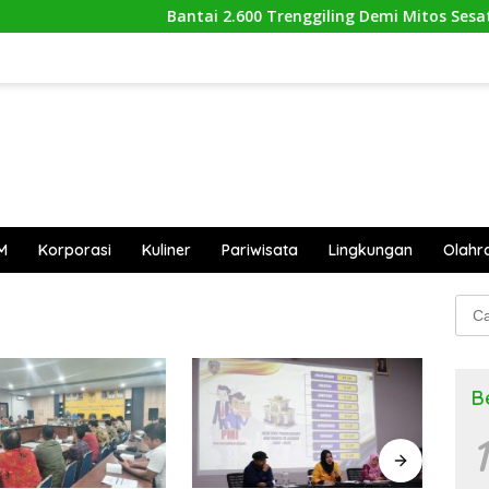
Bantai 2.600 Trenggiling Demi Mitos Sesat, Po
M
Korporasi
Kuliner
Pariwisata
Lingkungan
Olahr
Cari
untu
B
1