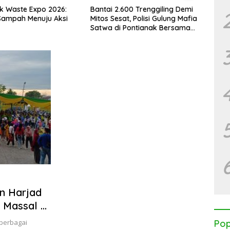
k Waste Expo 2026:
Bantai 2.600 Trenggiling Demi
PUPR 
 Sampah Menuju Aksi
Mitos Sesat, Polisi Gulung Mafia
PT E
Satwa di Pontianak Bersama
Setengah Ton Sisik Haram
n Harjad
 Massal di
 berbagai
Pop