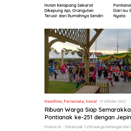
ak Cukup Andalkan
Hutan Ketapang Sekarat
Pontiana
des Medan Mas
Dikepung Api, Orangutan
Dari Isu
Elemen Bersatu
Terusir dari Rumahnya Sendiri
Nyata
an Mangrove
Headline
,
Pariwisata
,
Sosial
19 Oktober 2022
Ribuan Warga Siap Semarakka
Pontianak ke-251 dengan Jepin
Halaman Istana Kadriah
Kolase.id – Sebanyak 1.200 warga berbagai dari