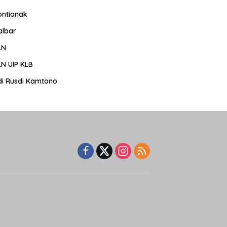
ontianak
albar
LN
LN UIP KLB
di Rusdi Kamtono