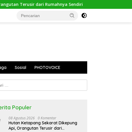
an Terusir dari Rumahnya Sendiri
Pontianak Waste Ex
aga
Sosial
PHOTOVOICE
k:
erita Populer
08 Agustus 2026
0 Komentar
Hutan Ketapang Sekarat Dikepung
Api, Orangutan Terusir dari