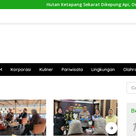
Hutan Ketapang Sekarat Dikepung Api, Orangut
M
Korporasi
Kuliner
Pariwisata
Lingkungan
Olahr
Cari
untu
B
1