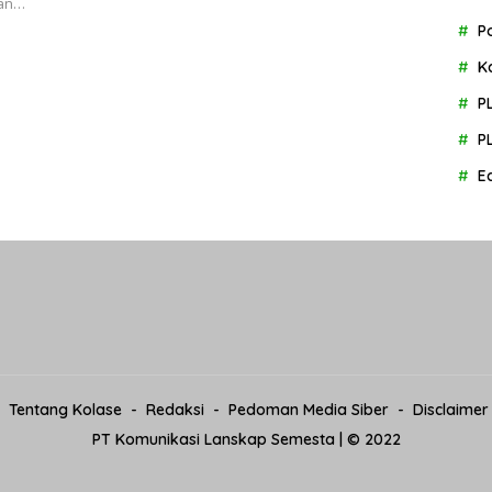
man…
P
K
P
P
E
Tentang Kolase
Redaksi
Pedoman Media Siber
Disclaimer
PT Komunikasi Lanskap Semesta | © 2022