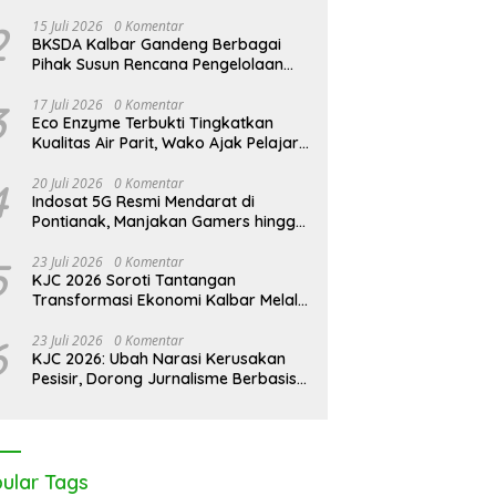
Rumahnya Sendiri
Kapuas Hulu Evaluasi Izin
Perbudakan Modern di Balik
K
2
15 Juli 2026
0 Komentar
quator Sumber Rezeki
Perkebunan Sawit Bersertifikat
W
BKSDA Kalbar Gandeng Berbagai
Global
K
Pihak Susun Rencana Pengelolaan
Jangka Panjang Cagar Alam
Karimata 2027-2036
3
17 Juli 2026
0 Komentar
Eco Enzyme Terbukti Tingkatkan
Kualitas Air Parit, Wako Ajak Pelajar
Peduli Lingkungan
4
20 Juli 2026
0 Komentar
Indosat 5G Resmi Mendarat di
Pontianak, Manjakan Gamers hingga
Pemburu AI
5
23 Juli 2026
0 Komentar
KJC 2026 Soroti Tantangan
Transformasi Ekonomi Kalbar Melalui
Sinergi Industri dan Ekonomi Hijau
6
23 Juli 2026
0 Komentar
KJC 2026: Ubah Narasi Kerusakan
Pesisir, Dorong Jurnalisme Berbasis
Solusi
ular Tags