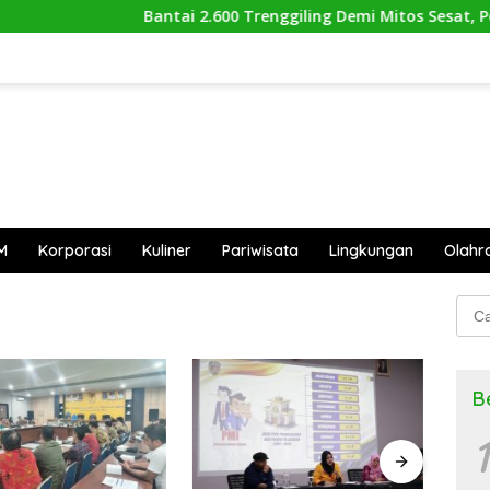
Bantai 2.600 Trenggiling Demi Mitos Sesat, Polis
M
Korporasi
Kuliner
Pariwisata
Lingkungan
Olahr
Cari
untu
B
1