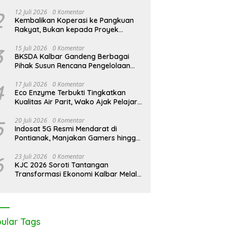
Pontianak Bersama Setengah Ton
C 2026: Peringati Hari
KJC 2026: Tak Cukup Andalkan
Sisik Haram
2
12 Juli 2026
0 Komentar
ngrove Sedunia di Medan
APBDes, Kades Medan Mas
Kembalikan Koperasi ke Pangkuan
s, Kolaborasi Lintas Elemen
Ajak Lintas Elemen Bersatu
Rakyat, Bukan kepada Proyek
gaskan Pentingnya Jaga
Jaga Kawasan Mangrove
Negara
nteng Pesisir Kalbar
3
15 Juli 2026
0 Komentar
BKSDA Kalbar Gandeng Berbagai
Pihak Susun Rencana Pengelolaan
Jangka Panjang Cagar Alam
Karimata 2027-2036
4
17 Juli 2026
0 Komentar
Eco Enzyme Terbukti Tingkatkan
Kualitas Air Parit, Wako Ajak Pelajar
Peduli Lingkungan
5
20 Juli 2026
0 Komentar
Indosat 5G Resmi Mendarat di
Pontianak, Manjakan Gamers hingga
Pemburu AI
6
23 Juli 2026
0 Komentar
KJC 2026 Soroti Tantangan
Transformasi Ekonomi Kalbar Melalui
Sinergi Industri dan Ekonomi Hijau
ular Tags