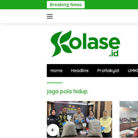
Langsung
Breaking News
ke
konten
Home
Headline
ProRakyat
UMK
jaga pola hidup