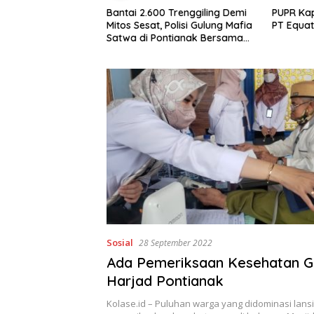
600 Trenggiling Demi
PUPR Kapuas Hulu Evaluasi Izin
Perbu
t, Polisi Gulung Mafia
PT Equator Sumber Rezeki
Perkeb
 Pontianak Bersama
Globa
Ton Sisik Haram
Sosial
28 September 2022
Ada Pemeriksaan Kesehatan Gr
Harjad Pontianak
Kolase.id – Puluhan warga yang didominasi lans