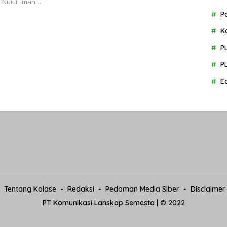
 Nurul Iman…
P
K
P
P
E
Tentang Kolase
Redaksi
Pedoman Media Siber
Disclaimer
PT Komunikasi Lanskap Semesta | © 2022