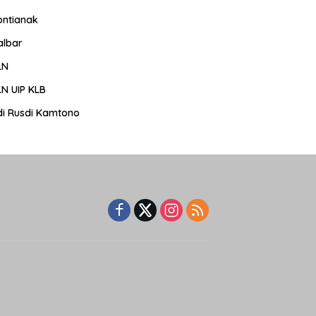
ontianak
albar
LN
LN UIP KLB
di Rusdi Kamtono